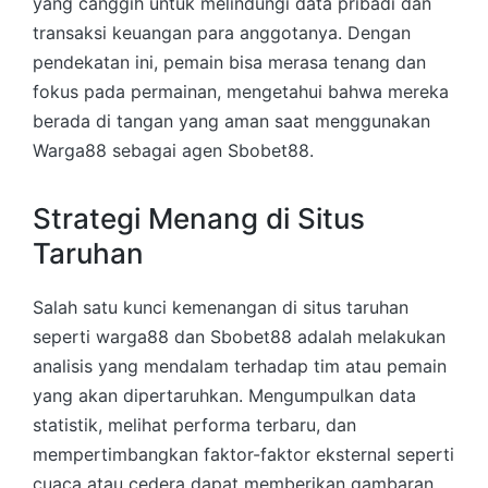
yang canggih untuk melindungi data pribadi dan
transaksi keuangan para anggotanya. Dengan
pendekatan ini, pemain bisa merasa tenang dan
fokus pada permainan, mengetahui bahwa mereka
berada di tangan yang aman saat menggunakan
Warga88 sebagai agen Sbobet88.
Strategi Menang di Situs
Taruhan
Salah satu kunci kemenangan di situs taruhan
seperti warga88 dan Sbobet88 adalah melakukan
analisis yang mendalam terhadap tim atau pemain
yang akan dipertaruhkan. Mengumpulkan data
statistik, melihat performa terbaru, dan
mempertimbangkan faktor-faktor eksternal seperti
cuaca atau cedera dapat memberikan gambaran