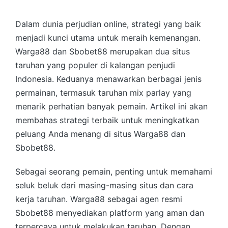
by
Dalam dunia perjudian online, strategi yang baik
menjadi kunci utama untuk meraih kemenangan.
Warga88 dan Sbobet88 merupakan dua situs
taruhan yang populer di kalangan penjudi
Indonesia. Keduanya menawarkan berbagai jenis
permainan, termasuk taruhan mix parlay yang
menarik perhatian banyak pemain. Artikel ini akan
membahas strategi terbaik untuk meningkatkan
peluang Anda menang di situs Warga88 dan
Sbobet88.
Sebagai seorang pemain, penting untuk memahami
seluk beluk dari masing-masing situs dan cara
kerja taruhan. Warga88 sebagai agen resmi
Sbobet88 menyediakan platform yang aman dan
terpercaya untuk melakukan taruhan. Dengan