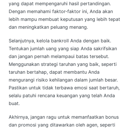
yang dapat mempengaruhi hasil pertandingan.
Dengan memahami faktor-faktor ini, Anda akan
lebih mampu membuat keputusan yang lebih tepat
dan meningkatkan peluang menang.
Selanjutnya, kelola bankroll Anda dengan baik.
Tentukan jumlah uang yang siap Anda sakrifsikan
dan jangan pernah melampaui batas tersebut.
Menggunakan strategi taruhan yang baik, seperti
taruhan bertahap, dapat membantu Anda
mengurangi risiko kehilangan dalam jumlah besar.
Pastikan untuk tidak terbawa emosi saat bertaruh,
selalu patuhi rencana keuangan yang telah Anda
buat.
Akhirnya, jangan ragu untuk memanfaatkan bonus
dan promosi yang ditawarkan oleh agen, seperti