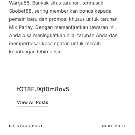
Warga88. Banyak situs taruhan, termasuk
Sbobet88, sering memberikan bonus kepada
pemain baru dan promosi khusus untuk taruhan
Mix Parlay. Dengan memanfaatkan tawaran ini,
Anda bisa meningkatkan nilai taruhan Anda dan
memperbesar kesempatan untuk meraih
keuntungan lebih besar.
fOT8EJXjf0m8ov5
View All Posts
Post
PREVIOUS POST
NEXT POST