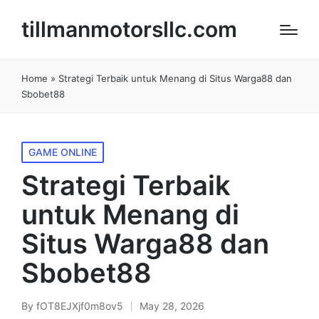
tillmanmotorsllc.com
Home
»
Strategi Terbaik untuk Menang di Situs Warga88 dan
Sbobet88
Posted
GAME ONLINE
in
Strategi Terbaik
untuk Menang di
Situs Warga88 dan
Sbobet88
By
fOT8EJXjf0m8ov5
May 28, 2026
Posted