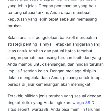
yang lebih jelas. Dengan pemahaman yang baik
tentang situasi terkini, Anda dapat membuat
keputusan yang lebih tepat sebelum memasang
taruhan.
Selain analisis, pengelolaan bankroll merupakan
strategi penting lainnya. Tetapkan anggaran yang
jelas untuk taruhan dan patuhi batas tersebut.
Jangan pernah memasang taruhan lebih dari yang
Anda mampu untuk kehilangan, dan hindari taruhan
impulsif setelah kalah. Dengan menjaga disiplin
dalam mengelola dana Anda, peluang untuk tetap
berada di jalur kemenangan akan meningkat.
Terakhir, pilihlah jenis taruhan yang sesuai dengan
tingkat risiko yang Anda inginkan.
warga 88
Di
situs seperti warga88, Anda bisa memilih taruhan