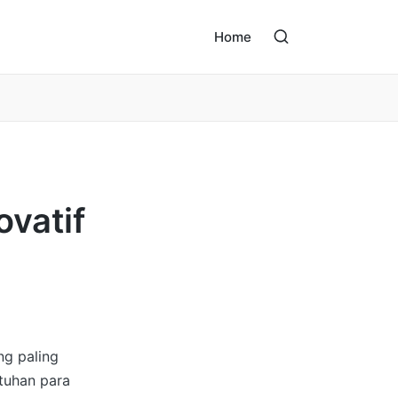
Home
ovatif
ng paling
tuhan para