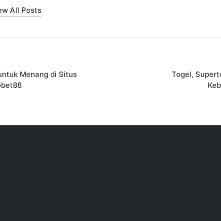
ew All Posts
 untuk Menang di Situs
Togel, Supert
on
obet88
Keb