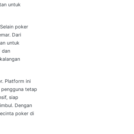
tan untuk
Selain poker
emar. Dari
an untuk
f dan
 kalangan
 Platform ini
i pengguna tetap
if, siap
imbul. Dengan
ecinta poker di