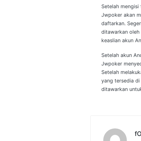
Setelah mengisi 
Jwpoker akan me
daftarkan. Sege
ditawarkan oleh
keaslian akun A
Setelah akun And
Jwpoker menyed
Setelah melakuk
yang tersedia d
ditawarkan untu
f