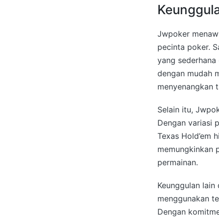
Keunggul
Jwpoker menawar
pecinta poker. 
yang sederhana 
dengan mudah me
menyenangkan t
Selain itu, Jwp
Dengan variasi 
Texas Hold’em h
memungkinkan pe
permainan.
Keunggulan lain 
menggunakan tekn
Dengan komitme