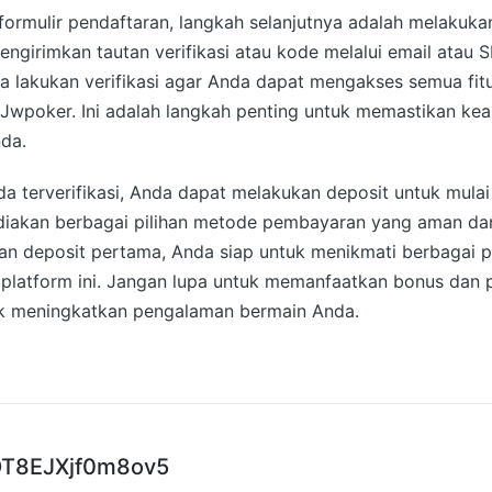
formulir pendaftaran, langkah selanjutnya adalah melakukan
ngirimkan tautan verifikasi atau kode melalui email atau
ra lakukan verifikasi agar Anda dapat mengakses semua fit
 Jwpoker. Ini adalah langkah penting untuk memastikan k
nda.
a terverifikasi, Anda dapat melakukan deposit untuk mulai
iakan berbagai pilihan metode pembayaran yang aman da
an deposit pertama, Anda siap untuk menikmati berbagai 
i platform ini. Jangan lupa untuk memanfaatkan bonus dan
k meningkatkan pengalaman bermain Anda.
OT8EJXjf0m8ov5