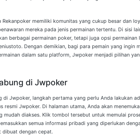
 Rekanpoker memiliki komunitas yang cukup besar dan loyal
enawaran mereka pada jenis permainan tertentu. Di sisi lai
an berbagai permainan poker, tetapi juga opsi permainan l
eniustoto. Dengan demikian, bagi para pemain yang ingin m
permainan dalam satu platform, Jwpoker menjadi pilihan ya
abung di Jwpoker
 di Jwpoker, langkah pertama yang perlu Anda lakukan ad
us resmi Jwpoker. Di halaman utama, Anda akan menemuk
g mudah diakses. Klik tombol tersebut untuk memulai pros
emasukkan semua informasi pribadi yang diperlukan denga
 dibuat dengan cepat.