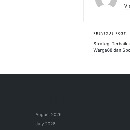
Vi
Post
PREVIOUS POST
Strategi Terbaik
navigati
Warga88 dan Sb
Archives
August 2026
July 2026