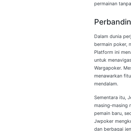
permainan tanpa
Perbandin
Dalam dunia per
bermain poker, 
Platform ini m
untuk menavigas
Wargapoker. Mes
menawarkan fitu
mendalam.
Sementara itu, 
masing-masing m
pemain baru, se
Jwpoker mengko
dan berbagai je