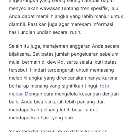
angka-angka yang sering sering nampak dapat
menyediakan wawasan tentang tren spesifik, lalu
Anda dapat memilih angka yang lebih manjur untuk
diambil. Pastikan juga agar merekam informasi
hasil undian undian secara, rutin.
Selain itu juga, manajemen anggaran Anda secara
bijaksana. Set batas jumlah pengeluaran sebelum
mulai bermain di dewi4d, serta selalu ikuti batas
tersebut. Hindari terpengaruh untuk memasang
melebihi angka yang direncanakan hanya karena
berharap menang yang signifikan tinggi.
toto
macau
Dengan cara mengelola keuangan dengan
baik, Anda bisa bertaruh lebih panjang dan
mendapatkan peluang lebih besar untuk
mendapatkan hasil yang baik.
Yang terakhir, masuklah ke dalam kelompok