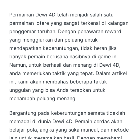
by
Permainan Dewi 4D telah menjadi salah satu
permainan lotere yang sangat terkenal di kalangan
penggemar taruhan. Dengan penawaran reward
yang menggiurkan dan peluang untuk
mendapatkan keberuntungan, tidak heran jika
banyak pemain berusaha nasibnya di game ini.
Namun, untuk berhasil dan menang di Dewi 4D,
anda memerlukan taktik yang tepat. Dalam artikel
ini, kami akan membahas beberapa taktik
unggulan yang bisa Anda terapkan untuk
menambah peluang menang.
Bergantung pada keberuntungan semata tidaklah
memadai di dunia Dewi 4D. Pemain cerdas akan
belajar pola, angka yang suka muncul, dan metode
lain untuk meramalkan hasil. Dengan memahami