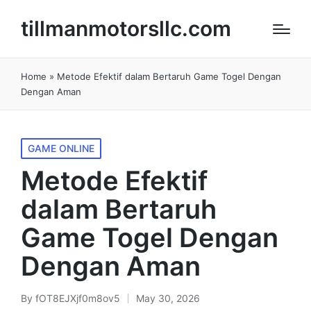
tillmanmotorsllc.com
Home
»
Metode Efektif dalam Bertaruh Game Togel Dengan
Dengan Aman
Posted
GAME ONLINE
in
Metode Efektif
dalam Bertaruh
Game Togel Dengan
Dengan Aman
By
fOT8EJXjf0m8ov5
May 30, 2026
Posted