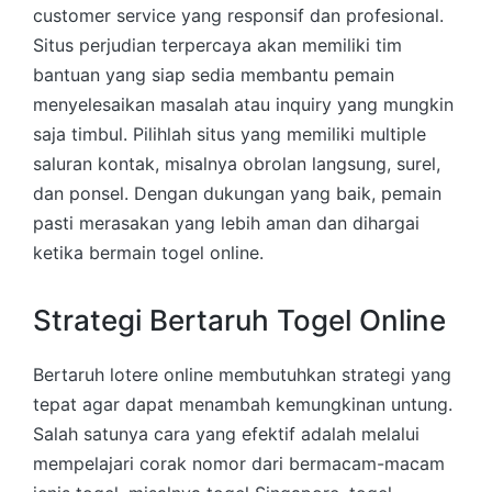
customer service yang responsif dan profesional.
Situs perjudian terpercaya akan memiliki tim
bantuan yang siap sedia membantu pemain
menyelesaikan masalah atau inquiry yang mungkin
saja timbul. Pilihlah situs yang memiliki multiple
saluran kontak, misalnya obrolan langsung, surel,
dan ponsel. Dengan dukungan yang baik, pemain
pasti merasakan yang lebih aman dan dihargai
ketika bermain togel online.
Strategi Bertaruh Togel Online
Bertaruh lotere online membutuhkan strategi yang
tepat agar dapat menambah kemungkinan untung.
Salah satunya cara yang efektif adalah melalui
mempelajari corak nomor dari bermacam-macam