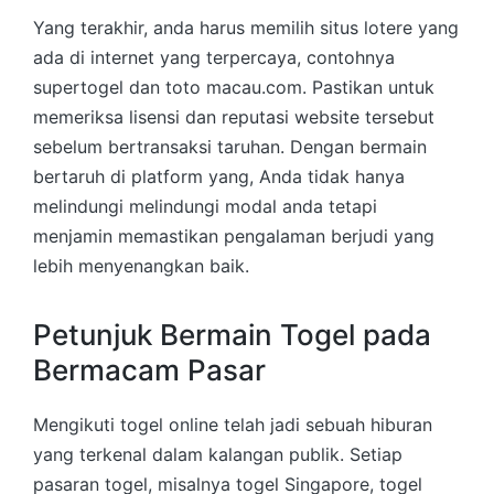
Yang terakhir, anda harus memilih situs lotere yang
ada di internet yang terpercaya, contohnya
supertogel dan toto macau.com. Pastikan untuk
memeriksa lisensi dan reputasi website tersebut
sebelum bertransaksi taruhan. Dengan bermain
bertaruh di platform yang, Anda tidak hanya
melindungi melindungi modal anda tetapi
menjamin memastikan pengalaman berjudi yang
lebih menyenangkan baik.
Petunjuk Bermain Togel pada
Bermacam Pasar
Mengikuti togel online telah jadi sebuah hiburan
yang terkenal dalam kalangan publik. Setiap
pasaran togel, misalnya togel Singapore, togel