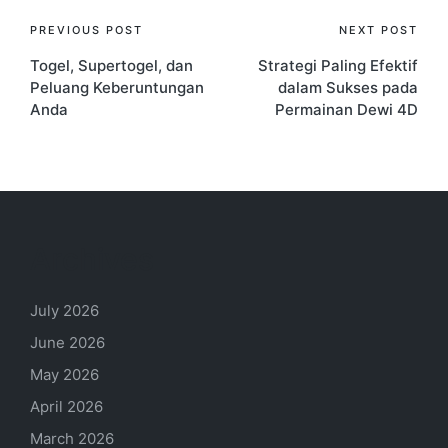
Post
PREVIOUS POST
NEXT POST
Togel, Supertogel, dan
Strategi Paling Efektif
navigation
Peluang Keberuntungan
dalam Sukses pada
Anda
Permainan Dewi 4D
Archives
July 2026
June 2026
May 2026
April 2026
March 2026