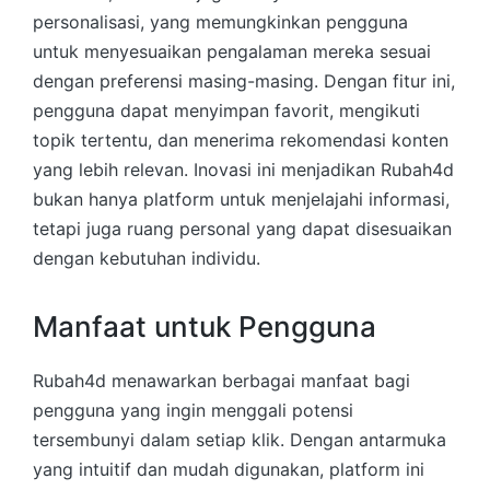
personalisasi, yang memungkinkan pengguna
untuk menyesuaikan pengalaman mereka sesuai
dengan preferensi masing-masing. Dengan fitur ini,
pengguna dapat menyimpan favorit, mengikuti
topik tertentu, dan menerima rekomendasi konten
yang lebih relevan. Inovasi ini menjadikan Rubah4d
bukan hanya platform untuk menjelajahi informasi,
tetapi juga ruang personal yang dapat disesuaikan
dengan kebutuhan individu.
Manfaat untuk Pengguna
Rubah4d menawarkan berbagai manfaat bagi
pengguna yang ingin menggali potensi
tersembunyi dalam setiap klik. Dengan antarmuka
yang intuitif dan mudah digunakan, platform ini