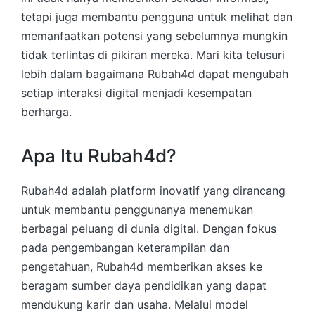
tetapi juga membantu pengguna untuk melihat dan
memanfaatkan potensi yang sebelumnya mungkin
tidak terlintas di pikiran mereka. Mari kita telusuri
lebih dalam bagaimana Rubah4d dapat mengubah
setiap interaksi digital menjadi kesempatan
berharga.
Apa Itu Rubah4d?
Rubah4d adalah platform inovatif yang dirancang
untuk membantu penggunanya menemukan
berbagai peluang di dunia digital. Dengan fokus
pada pengembangan keterampilan dan
pengetahuan, Rubah4d memberikan akses ke
beragam sumber daya pendidikan yang dapat
mendukung karir dan usaha. Melalui model