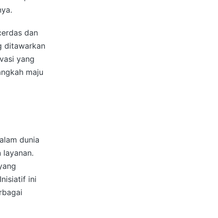
nya.
cerdas dan
ng ditawarkan
vasi yang
langkah maju
alam dunia
 layanan.
yang
siatif ini
rbagai