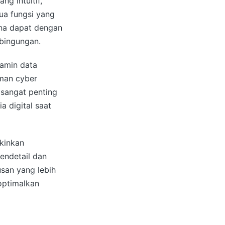
g intuitif,
ua fungsi yang
una dapat dengan
bingungan.
jamin data
aman cyber
 sangat penting
 digital saat
gkinkan
endetail dan
san yang lebih
goptimalkan