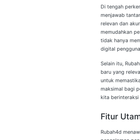
Di tengah perke
menjawab tantan
relevan dan akur
memudahkan peng
tidak hanya mem
digital pengguna
Selain itu, Ruba
baru yang rele
untuk memastika
maksimal bagi p
kita berinteraks
Fitur Uta
Rubah4d menawar