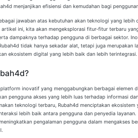
Rubah4d menjanjikan efisiensi dan kemudahan bagi pengguna
ebagai jawaban atas kebutuhan akan teknologi yang lebih 
artikel ini, kita akan mengeksplorasi fitur-fitur terbaru ya
erta dampaknya terhadap pengguna di berbagai sektor. Ino
 Rubah4d tidak hanya sekadar alat, tetapi juga merupakan 
n ekosistem digital yang lebih baik dan lebih terintegrasi.
ubah4d?
platform inovatif yang menggabungkan berbagai elemen d
kan pengguna akses yang lebih luas terhadap informasi dan
akan teknologi terbaru, Rubah4d menciptakan ekosistem 
eraksi lebih baik antara pengguna dan penyedia layanan. Ini
k meningkatkan pengalaman pengguna dalam mengakses be
l.