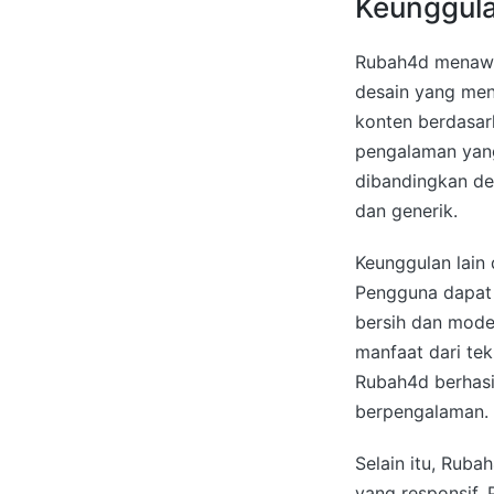
Keunggul
Rubah4d menawa
desain yang men
konten berdasar
pengalaman yang 
dibandingkan de
dan generik.
Keunggulan lain
Pengguna dapat 
bersih dan mod
manfaat dari t
Rubah4d berhasi
berpengalaman.
Selain itu, Rub
yang responsif