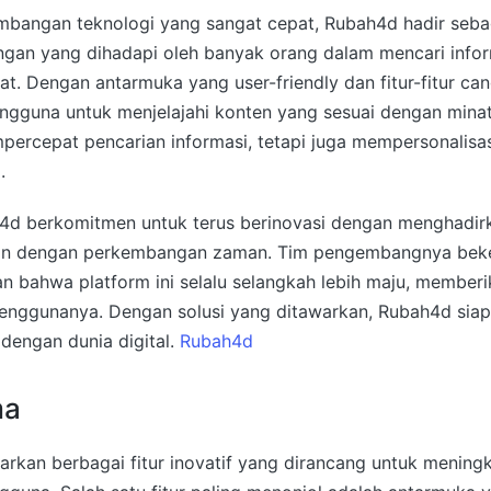
mbangan teknologi yang sangat cepat, Rubah4d hadir sebag
gan yang dihadapi oleh banyak orang dalam mencari info
at. Dengan antarmuka yang user-friendly dan fitur-fitur ca
guna untuk menjelajahi konten yang sesuai dengan minat 
percepat pencarian informasi, tetapi juga mempersonalisa
.
h4d berkomitmen untuk terus berinovasi dengan menghadirka
van dengan perkembangan zaman. Tim pengembangnya beker
n bahwa platform ini selalu selangkah lebih maju, member
enggunanya. Dengan solusi yang ditawarkan, Rubah4d sia
i dengan dunia digital.
Rubah4d
ma
kan berbagai fitur inovatif yang dirancang untuk mening