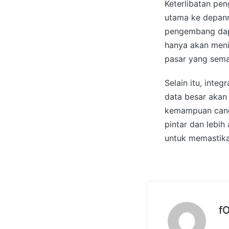
Keterlibatan pe
utama ke depan
pengembang dapat
hanya akan meni
pasar yang sema
Selain itu, inte
data besar akan
kemampuan cangg
pintar dan lebih
untuk memastika
f