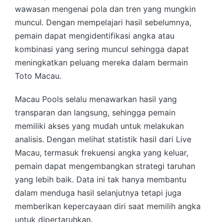
wawasan mengenai pola dan tren yang mungkin
muncul. Dengan mempelajari hasil sebelumnya,
pemain dapat mengidentifikasi angka atau
kombinasi yang sering muncul sehingga dapat
meningkatkan peluang mereka dalam bermain
Toto Macau.
Macau Pools selalu menawarkan hasil yang
transparan dan langsung, sehingga pemain
memiliki akses yang mudah untuk melakukan
analisis. Dengan melihat statistik hasil dari Live
Macau, termasuk frekuensi angka yang keluar,
pemain dapat mengembangkan strategi taruhan
yang lebih baik. Data ini tak hanya membantu
dalam menduga hasil selanjutnya tetapi juga
memberikan kepercayaan diri saat memilih angka
untuk dipertaruhkan.