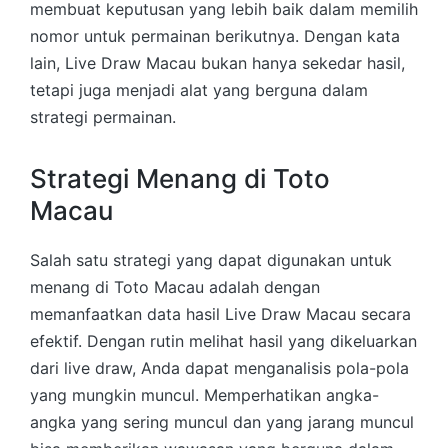
membuat keputusan yang lebih baik dalam memilih
nomor untuk permainan berikutnya. Dengan kata
lain, Live Draw Macau bukan hanya sekedar hasil,
tetapi juga menjadi alat yang berguna dalam
strategi permainan.
Strategi Menang di Toto
Macau
Salah satu strategi yang dapat digunakan untuk
menang di Toto Macau adalah dengan
memanfaatkan data hasil Live Draw Macau secara
efektif. Dengan rutin melihat hasil yang dikeluarkan
dari live draw, Anda dapat menganalisis pola-pola
yang mungkin muncul. Memperhatikan angka-
angka yang sering muncul dan yang jarang muncul