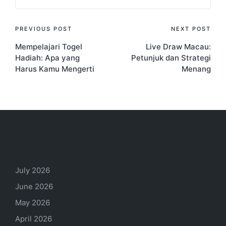
Post
PREVIOUS POST
NEXT POST
Mempelajari Togel
Live Draw Macau:
navigation
Hadiah: Apa yang
Petunjuk dan Strategi
Harus Kamu Mengerti
Menang
Archives
July 2026
June 2026
May 2026
April 2026