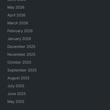
May 2026
April 2026
March 2026
February 2026
January 2026
December 2025
November 2025
October 2025
September 2025
August 2025
July 2025
June 2025
May 2025