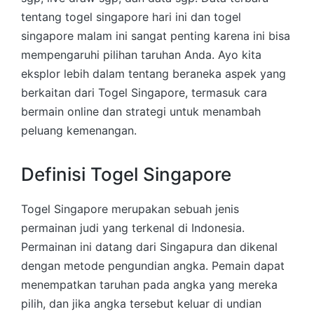
tentang togel singapore hari ini dan togel
singapore malam ini sangat penting karena ini bisa
mempengaruhi pilihan taruhan Anda. Ayo kita
eksplor lebih dalam tentang beraneka aspek yang
berkaitan dari Togel Singapore, termasuk cara
bermain online dan strategi untuk menambah
peluang kemenangan.
Definisi Togel Singapore
Togel Singapore merupakan sebuah jenis
permainan judi yang terkenal di Indonesia.
Permainan ini datang dari Singapura dan dikenal
dengan metode pengundian angka. Pemain dapat
menempatkan taruhan pada angka yang mereka
pilih, dan jika angka tersebut keluar di undian