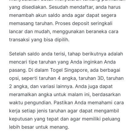
yang disediakan. Sesudah mendaftar, anda harus
menambah akun saldo anda agar dapat segera
memasang taruhan. Proses deposit seringkali
lancar dan mudah, menggunakan beraneka cara
transaksi yang bisa dipilih.
Setelah saldo anda terisi, tahap berikutnya adalah
mencari tipe taruhan yang Anda inginkan Anda
pasang. Di dalam Togel Singapore, ada berbagai
opsi, seperti taruhan 4 angka, taruhan 3D, taruhan
2 angka, dan variasi lainnya. Anda juga dapat
meramalkan angka untuk malam ini, berdasarkan
waktu pengundian. Pastikan Anda memahami cara
kerja setiap jenis taruhan agar dapat mengambil
keputusan yang tepat dan agar memiliki peluang
lebih besar untuk menang.