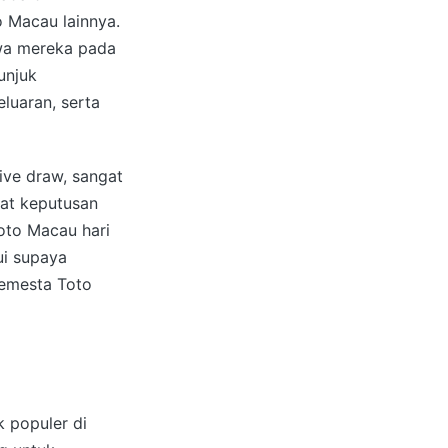
o Macau lainnya.
wa mereka pada
unjuk
luaran, serta
live draw, sangat
at keputusan
oto Macau hari
ui supaya
semesta Toto
 populer di