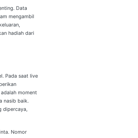
enting. Data
alam mengambil
keluaran,
an hadiah dari
. Pada saat live
berikan
i adalah moment
 nasib baik.
g dipercaya,
cinta. Nomor