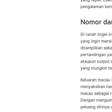
pengalaman ber
Nomor dan
Di ranah togel i
yang ingin merai
ditampilkan sek
pertandingan yan
ataupun output 
yang mungkin te
Keluaran macau 
menyaksikan has
macau sebagai r
Dengan mengump
peluang dirinya 