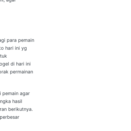
bagi para pemain
 hari ini yg
tuk
el di hari ini
corak permainan
i pemain agar
ngka hasil
ran berikutnya.
perbesar