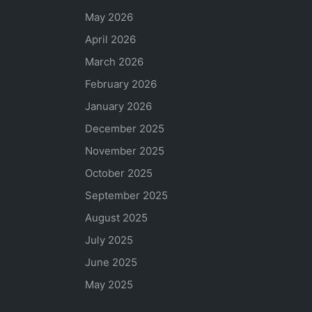
May 2026
April 2026
March 2026
February 2026
January 2026
December 2025
November 2025
October 2025
September 2025
August 2025
July 2025
June 2025
May 2025