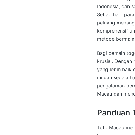
Indonesia, dan 
Setiap hari, p
peluang menang 
komprehensif un
metode bermain 
Bagi pemain toge
krusial. Dengan
yang lebih baik
ini dan segala h
pengalaman berm
Macau dan menda
Panduan 
Toto Macau meru