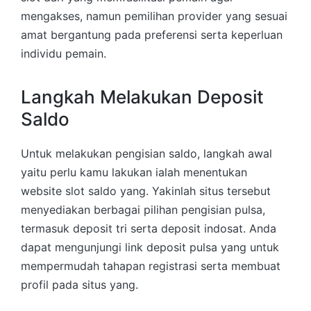
mengakses, namun pemilihan provider yang sesuai
amat bergantung pada preferensi serta keperluan
individu pemain.
Langkah Melakukan Deposit
Saldo
Untuk melakukan pengisian saldo, langkah awal
yaitu perlu kamu lakukan ialah menentukan
website slot saldo yang. Yakinlah situs tersebut
menyediakan berbagai pilihan pengisian pulsa,
termasuk deposit tri serta deposit indosat. Anda
dapat mengunjungi link deposit pulsa yang untuk
mempermudah tahapan registrasi serta membuat
profil pada situs yang.