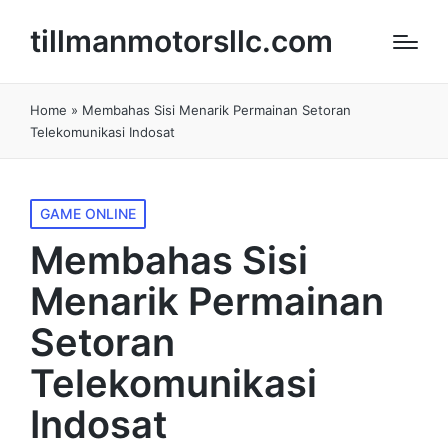
tillmanmotorsllc.com
Home
»
Membahas Sisi Menarik Permainan Setoran
Telekomunikasi Indosat
Posted
GAME ONLINE
in
Membahas Sisi
Menarik Permainan
Setoran
Telekomunikasi
Indosat