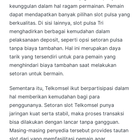
keunggulan dalam hal ragam permainan. Pemain
dapat mendapatkan banyak pilihan slot pulsa yang
berkualitas. Di sisi lainnya, slot pulsa Tri
menghadirkan berbagai kemudahan dalam
pelaksanaan deposit, seperti opsi setoran pulsa
tanpa biaya tambahan. Hal ini merupakan daya
tarik yang tersendiri untuk para pemain yang
menghindari biaya tambahan saat melakukan
setoran untuk bermain.
Sementara itu, Telkomsel ikut berpartisipasi dalam
hal memberikan kemudahan bagi para
penggunanya. Setoran slot Telkomsel punya
jaringan kuat serta stabil, maka proses transaksi
bisa dilakukan dengan lancar tanpa gangguan.
Masing-masing penyedia tersebut provides tautan
slot dari yang memfasilitasi pemain agar