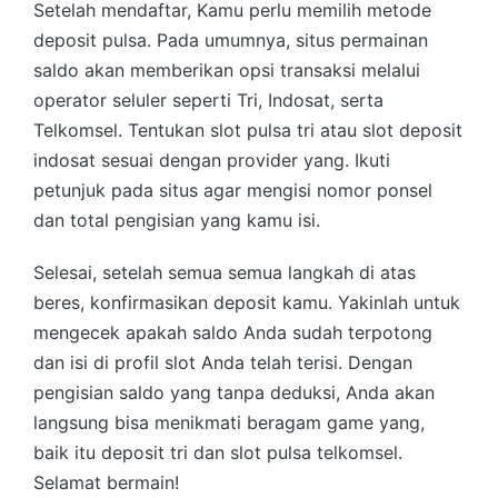
Setelah mendaftar, Kamu perlu memilih metode
deposit pulsa. Pada umumnya, situs permainan
saldo akan memberikan opsi transaksi melalui
operator seluler seperti Tri, Indosat, serta
Telkomsel. Tentukan slot pulsa tri atau slot deposit
indosat sesuai dengan provider yang. Ikuti
petunjuk pada situs agar mengisi nomor ponsel
dan total pengisian yang kamu isi.
Selesai, setelah semua semua langkah di atas
beres, konfirmasikan deposit kamu. Yakinlah untuk
mengecek apakah saldo Anda sudah terpotong
dan isi di profil slot Anda telah terisi. Dengan
pengisian saldo yang tanpa deduksi, Anda akan
langsung bisa menikmati beragam game yang,
baik itu deposit tri dan slot pulsa telkomsel.
Selamat bermain!