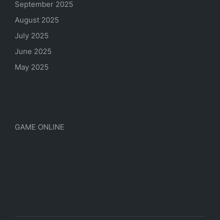
September 2025
August 2025
July 2025
June 2025
May 2025
Categories
GAME ONLINE