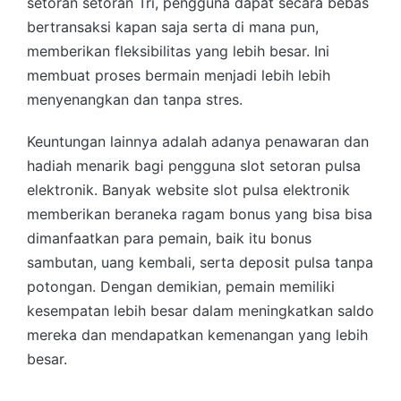
setoran setoran Tri, pengguna dapat secara bebas
bertransaksi kapan saja serta di mana pun,
memberikan fleksibilitas yang lebih besar. Ini
membuat proses bermain menjadi lebih lebih
menyenangkan dan tanpa stres.
Keuntungan lainnya adalah adanya penawaran dan
hadiah menarik bagi pengguna slot setoran pulsa
elektronik. Banyak website slot pulsa elektronik
memberikan beraneka ragam bonus yang bisa bisa
dimanfaatkan para pemain, baik itu bonus
sambutan, uang kembali, serta deposit pulsa tanpa
potongan. Dengan demikian, pemain memiliki
kesempatan lebih besar dalam meningkatkan saldo
mereka dan mendapatkan kemenangan yang lebih
besar.