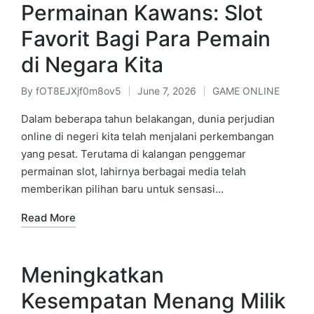
Permainan Kawans: Slot
Favorit Bagi Para Pemain
di Negara Kita
By
fOT8EJXjf0m8ov5
June 7, 2026
GAME ONLINE
Posted
Posted
by
in
Dalam beberapa tahun belakangan, dunia perjudian
online di negeri kita telah menjalani perkembangan
yang pesat. Terutama di kalangan penggemar
permainan slot, lahirnya berbagai media telah
memberikan pilihan baru untuk sensasi…
Read More
Meningkatkan
Kesempatan Menang Milik