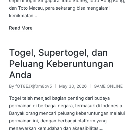
seperti togel Singapura, lotto Sidney, lotto Hong Kong,
dan Toto Macau, para sekarang bisa mengalami
kenikmatan…
Read More
Togel, Supertogel, dan
Peluang Keberuntungan
Anda
By
fOT8EJXjf0m8ov5
May 30, 2026
GAME ONLINE
Posted
Posted
by
in
Togel telah menjadi bagian penting dari budaya
permainan di berbagai negara, termasuk di Indonesia.
Banyak orang mencari peluang keberuntungan melalui
permainan ini, dengan berbagai platform yang
menawarkan kemudahan dan aksesibilitas.…