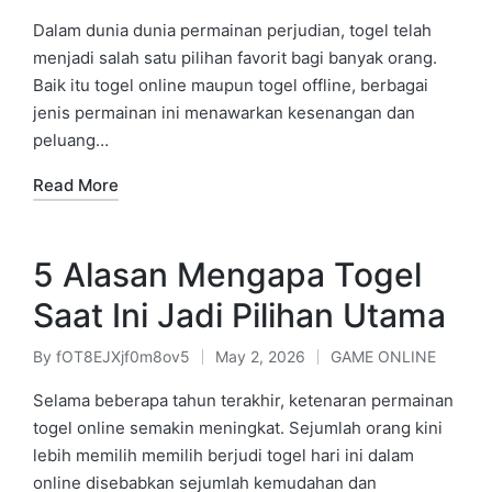
by
in
Dalam dunia dunia permainan perjudian, togel telah
menjadi salah satu pilihan favorit bagi banyak orang.
Baik itu togel online maupun togel offline, berbagai
jenis permainan ini menawarkan kesenangan dan
peluang…
Read More
5 Alasan Mengapa Togel
Saat Ini Jadi Pilihan Utama
By
fOT8EJXjf0m8ov5
May 2, 2026
GAME ONLINE
Posted
Posted
by
in
Selama beberapa tahun terakhir, ketenaran permainan
togel online semakin meningkat. Sejumlah orang kini
lebih memilih memilih berjudi togel hari ini dalam
online disebabkan sejumlah kemudahan dan