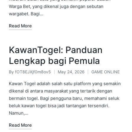
Warga Bet, yang dikenal juga dengan sebutan
wargabet. Bagi…
Read More
KawanTogel: Panduan
Lengkap bagi Pemula
By
fOT8EJXjf0m8ov5
May 24, 2026
GAME ONLINE
Posted
Posted
by
in
Kawan Togel adalah salah satu platform yang semakin
dikenal di antara masyarakat yang tertarik dengan
bermain togel. Bagi pengguna baru, memahami seluk
beluk kawan togel bisa jadi tantangan tersendiri.
Namun,…
Read More