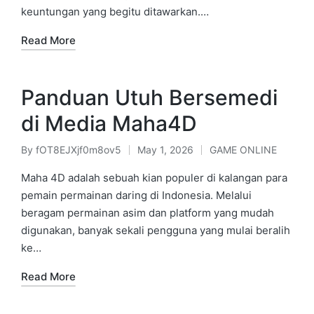
keuntungan yang begitu ditawarkan.…
Read More
Panduan Utuh Bersemedi
di Media Maha4D
By
fOT8EJXjf0m8ov5
May 1, 2026
GAME ONLINE
Posted
Posted
by
in
Maha 4D adalah sebuah kian populer di kalangan para
pemain permainan daring di Indonesia. Melalui
beragam permainan asim dan platform yang mudah
digunakan, banyak sekali pengguna yang mulai beralih
ke…
Read More