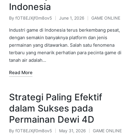
Indonesia
By
fOT8EJXjf0m8ov5
June 1, 2026
GAME ONLINE
Posted
Posted
by
in
Industri game di Indonesia terus berkembang pesat,
dengan semakin banyaknya platform dan jenis
permainan yang ditawarkan. Salah satu fenomena
terbaru yang menarik perhatian para pecinta game di
tanah air adalah…
Read More
Strategi Paling Efektif
dalam Sukses pada
Permainan Dewi 4D
By
fOT8EJXjf0m8ov5
May 31, 2026
GAME ONLINE
Posted
Posted