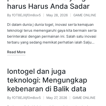
harus Harus Anda Sadar
By
fOT8EJXjf0m8ov5
May 28, 2026
GAME ONLINE
Posted
Posted
by
in
Di dalam dunia j dunia togel, inovasi serta kemajuan
teknologi terus memengaruhi gaya kita bermain serta
berinteraksi dengan permainan ini. Salah satu inovasi
terbaru yang sedang memikat perhatian ialah Salju…
Read More
Iontogel dan juga
teknologi: Mengungkap
kebenaran di Balik data
By
fOT8EJXjf0m8ov5
May 27, 2026
GAME ONLINE
Posted
Posted
by
in