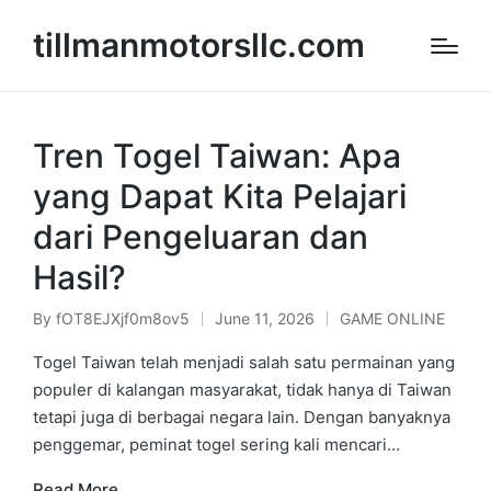
tillmanmotorsllc.com
Tren Togel Taiwan: Apa
yang Dapat Kita Pelajari
dari Pengeluaran dan
Hasil?
By
fOT8EJXjf0m8ov5
June 11, 2026
GAME ONLINE
Posted
Posted
by
in
Togel Taiwan telah menjadi salah satu permainan yang
populer di kalangan masyarakat, tidak hanya di Taiwan
tetapi juga di berbagai negara lain. Dengan banyaknya
penggemar, peminat togel sering kali mencari…
Read More