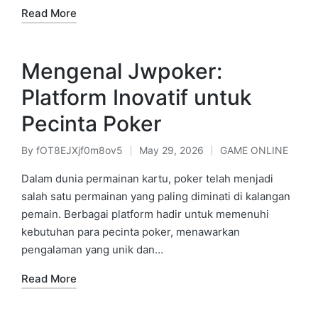
Read More
Mengenal Jwpoker:
Platform Inovatif untuk
Pecinta Poker
By
fOT8EJXjf0m8ov5
May 29, 2026
GAME ONLINE
Posted
Posted
by
in
Dalam dunia permainan kartu, poker telah menjadi
salah satu permainan yang paling diminati di kalangan
pemain. Berbagai platform hadir untuk memenuhi
kebutuhan para pecinta poker, menawarkan
pengalaman yang unik dan…
Read More