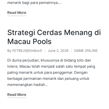
menarik bagi para pemainnya.…
Read More
Strategi Cerdas Menang di
Macau Pools
By
fOT8EJXjf0m8ov5
June 2, 2026
GAME ONLINE
Posted
Posted
by
in
Di dunia perjudian, khususnya di bidang toto dan
lotere, Macau telah menjadi salah satu tempat yang
paling menarik untuk para penggemar. Dengan
berbagai permainan menarik dan peluang untuk
memenangkan hadiah…
Read More