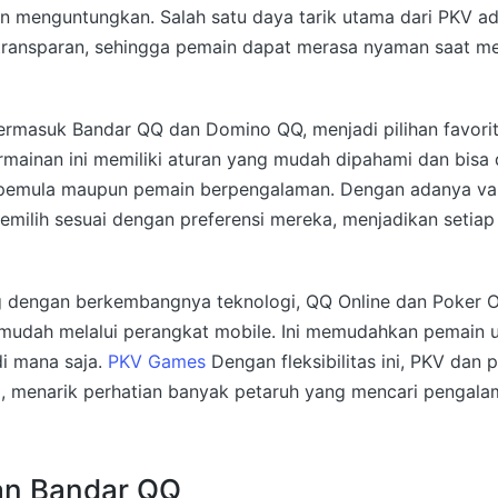
n menguntungkan. Salah satu daya tarik utama dari PKV ad
ransparan, sehingga pemain dapat merasa nyaman saat m
ermasuk Bandar QQ dan Domino QQ, menjadi pilihan favori
rmainan ini memiliki aturan yang mudah dipahami dan bisa 
k pemula maupun pemain berpengalaman. Dengan adanya var
emilih sesuai dengan preferensi mereka, menjadikan setiap
ing dengan berkembangnya teknologi, QQ Online dan Poker On
mudah melalui perangkat mobile. Ini memudahkan pemain u
di mana saja.
PKV Games
Dengan fleksibilitas ini, PKV dan
i, menarik perhatian banyak petaruh yang mencari pengal
an Bandar QQ