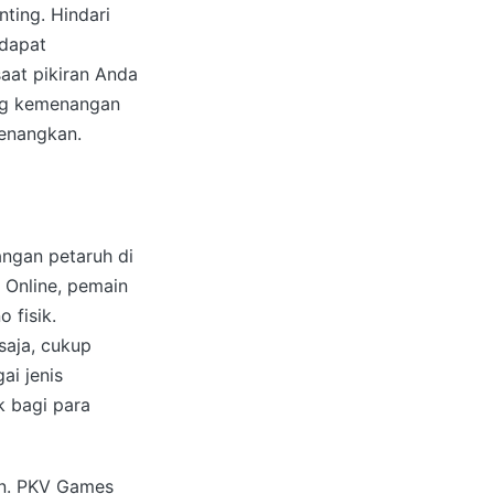
nting. Hindari
 dapat
saat pikiran Anda
ang kemenangan
yenangkan.
angan petaruh di
 Online, pemain
 fisik.
aja, cukup
ai jenis
 bagi para
kan. PKV Games