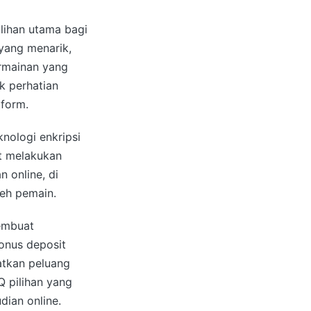
ihan utama bagi
 yang menarik,
rmainan yang
k perhatian
tform.
nologi enkripsi
t melakukan
 online, di
eh pemain.
embuat
onus deposit
atkan peluang
 pilihan yang
dian online.