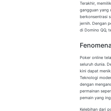
Terakhir, memili
gangguan yang d
berkonsentrasi s
jernih. Dengan 
di Domino QQ, t
Fenomena 
Poker online tel
seluruh dunia. 
kini dapat menik
Teknologi moder
dengan menganda
permainan seper
pemain yang ing
Kelebihan dari p