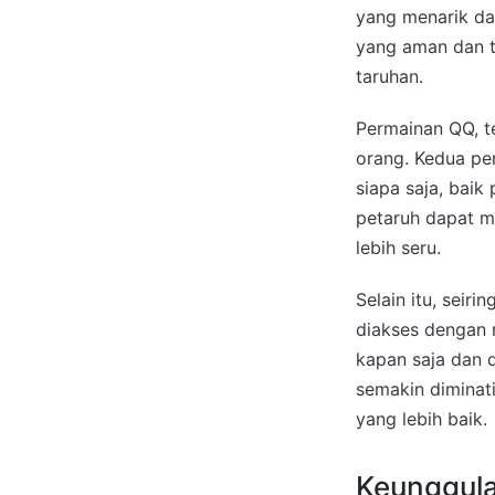
yang menarik da
yang aman dan t
taruhan.
Permainan QQ, t
orang. Kedua pe
siapa saja, bai
petaruh dapat m
lebih seru.
Selain itu, seir
diakses dengan 
kapan saja dan 
semakin diminat
yang lebih baik.
Keunggul