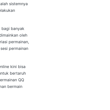
alah sistemnya
elakukan
t bagi banyak
dimainkan oleh
iasi permainan,
 sesi permainan
line kini bisa
ntuk bertaruh
 permainan QQ
aman bermain