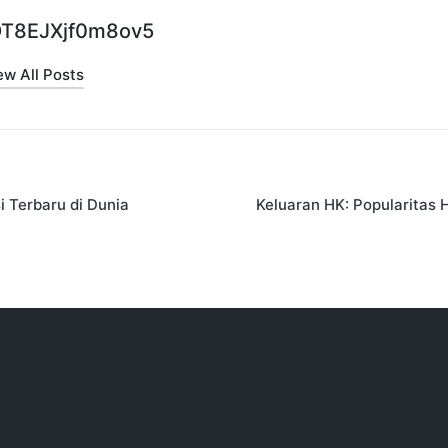
OT8EJXjf0m8ov5
ew All Posts
i Terbaru di Dunia
Keluaran HK: Popularitas 
on