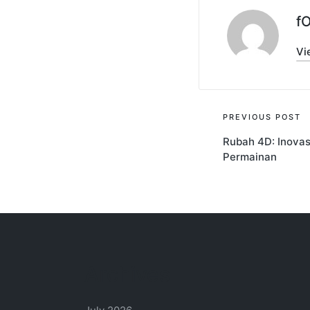
f
Vi
Post
PREVIOUS POST
Rubah 4D: Inovas
navigati
Permainan
Archives