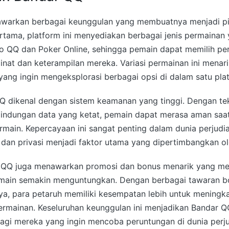
warkan berbagai keunggulan yang membuatnya menjadi pil
rtama, platform ini menyediakan berbagai jenis permainan
 QQ dan Poker Online, sehingga pemain dapat memilih pe
nat dan keterampilan mereka. Variasi permainan ini menari
yang ingin mengeksplorasi berbagai opsi di dalam satu pla
Q dikenal dengan sistem keamanan yang tinggi. Dengan tek
lindungan data yang ketat, pemain dapat merasa aman saa
rmain. Kepercayaan ini sangat penting dalam dunia perjudian
an privasi menjadi faktor utama yang dipertimbangkan ol
ar QQ juga menawarkan promosi dan bonus menarik yang m
main semakin menguntungkan. Dengan berbagai tawaran b
nya, para petaruh memiliki kesempatan lebih untuk meningk
rmainan. Keseluruhan keunggulan ini menjadikan Bandar QQ
bagi mereka yang ingin mencoba peruntungan di dunia perju