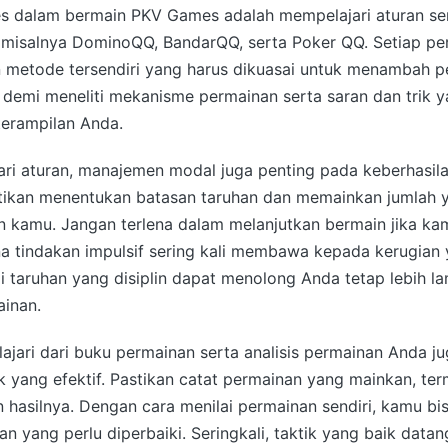
es dalam bermain PKV Games adalah mempelajari aturan sert
, misalnya DominoQQ, BandarQQ, serta Poker QQ. Setiap pe
an metode tersendiri yang harus dikuasai untuk menambah 
demi meneliti mekanisme permainan serta saran dan trik 
erampilan Anda.
ari aturan, manajemen modal juga penting pada keberhasil
ikan menentukan batasan taruhan dan memainkan jumlah y
 kamu. Jangan terlena dalam melanjutkan bermain jika k
a tindakan impulsif sering kali membawa kepada kerugian y
i taruhan yang disiplin dapat menolong Anda tetap lebih l
inan.
lajari dari buku permainan serta analisis permainan Anda 
 yang efektif. Pastikan catat permainan yang mainkan, ter
 hasilnya. Dengan cara menilai permainan sendiri, kamu b
an yang perlu diperbaiki. Seringkali, taktik yang baik data