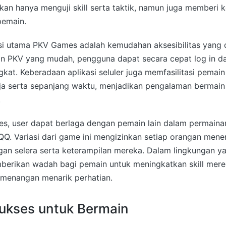
ukan hanya menguji skill serta taktik, namun juga memberi
pemain.
ksi utama PKV Games adalah kemudahan aksesibilitas yang 
gin PKV yang mudah, pengguna dapat secara cepat log in d
kat. Keberadaan aplikasi seluler juga memfasilitasi pemai
a serta sepanjang waktu, menjadikan pengalaman bermain l
.
, user dapat berlaga dengan pemain lain dalam permaina
QQ. Variasi dari game ini mengizinkan setiap orangan me
an selera serta keterampilan mereka. Dalam lingkungan ya
mberikan wadah bagi pemain untuk meningkatkan skill mer
menangan menarik perhatian.
Sukses untuk Bermain