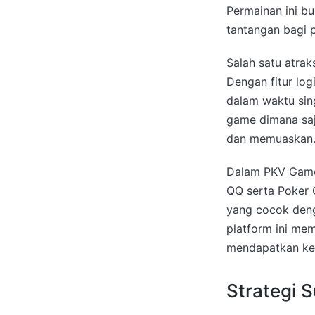
Permainan ini b
tantangan bagi 
Salah satu atra
Dengan fitur lo
dalam waktu sing
game dimana saj
dan memuaskan
Dalam PKV Games
QQ serta Poker 
yang cocok deng
platform ini me
mendapatkan ke
Strategi 