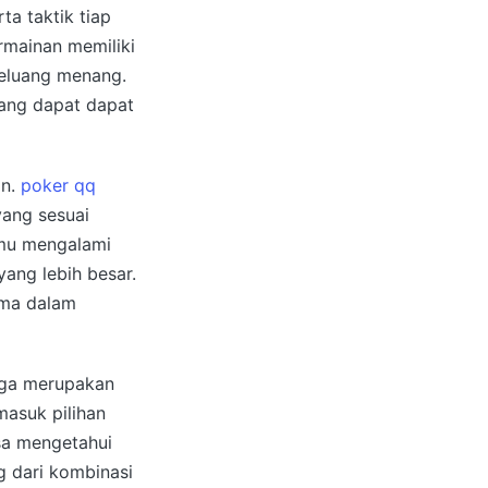
a taktik tiap
rmainan memiliki
peluang menang.
yang dapat dapat
an.
poker qq
ang sesuai
amu mengalami
ang lebih besar.
ama dalam
juga merupakan
masuk pilihan
isa mengetahui
ng dari kombinasi