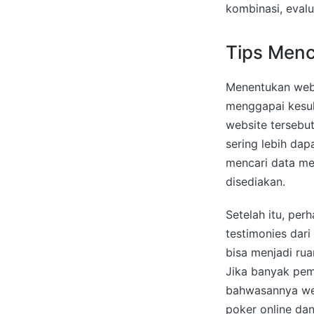
kombinasi, evalu
Tips Menc
Menentukan webs
menggapai kesuk
website tersebut
sering lebih da
mencari data men
disediakan.
Setelah itu, perh
testimonies dar
bisa menjadi rua
Jika banyak pema
bahwasannya web
poker online dan