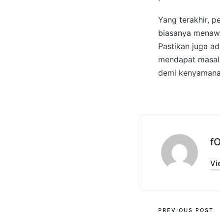
Yang terakhir, 
biasanya menawa
Pastikan juga ad
mendapat masala
demi kenyamanan
f
Vi
Post
PREVIOUS POST