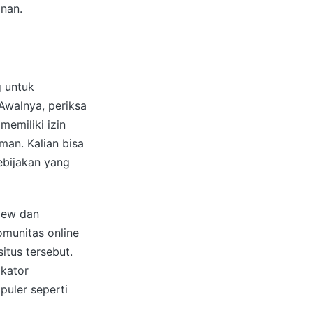
inan.
 untuk
walnya, periksa
memiliki izin
man. Kalian bisa
ebijakan yang
view dan
munitas online
itus tersebut.
ikator
uler seperti