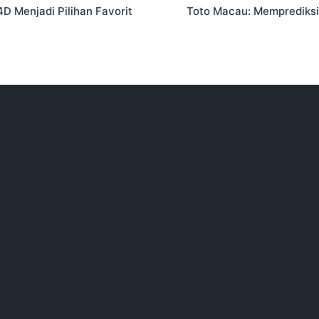
 Menjadi Pilihan Favorit
Toto Macau: Memprediksi
on