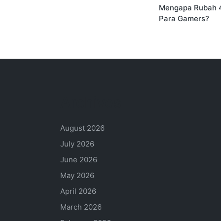
Mengapa Rubah 4D
navigati
Para Gamers?
Archives
August 2026
July 2026
June 2026
May 2026
April 2026
March 2026