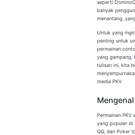
seperti DominoQ
banyak pengguna
menantang, yang 
Untuk yang ingi
penting untuk un
permainan conto
yang gampang, b
tulisan ini, kit
menyempurnakan
media PKV.
Mengenal
Permainan PKV 
yang populer di
QQ, dan Poker V,