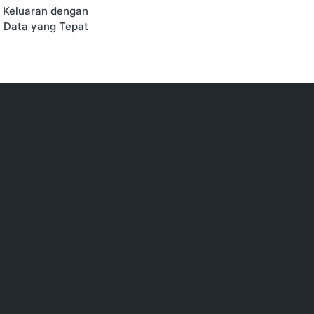
 Keluaran dengan
Data yang Tepat