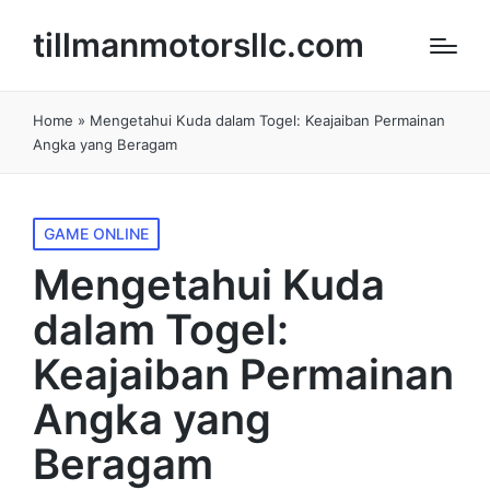
tillmanmotorsllc.com
Home
»
Mengetahui Kuda dalam Togel: Keajaiban Permainan
Angka yang Beragam
Posted
GAME ONLINE
in
Mengetahui Kuda
dalam Togel:
Keajaiban Permainan
Angka yang
Beragam