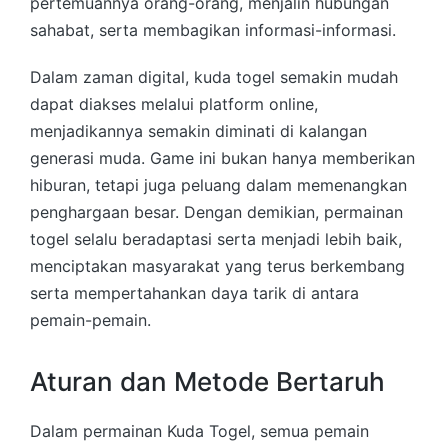
pertemuannya orang-orang, menjalin hubungan
sahabat, serta membagikan informasi-informasi.
Dalam zaman digital, kuda togel semakin mudah
dapat diakses melalui platform online,
menjadikannya semakin diminati di kalangan
generasi muda. Game ini bukan hanya memberikan
hiburan, tetapi juga peluang dalam memenangkan
penghargaan besar. Dengan demikian, permainan
togel selalu beradaptasi serta menjadi lebih baik,
menciptakan masyarakat yang terus berkembang
serta mempertahankan daya tarik di antara
pemain-pemain.
Aturan dan Metode Bertaruh
Dalam permainan Kuda Togel, semua pemain