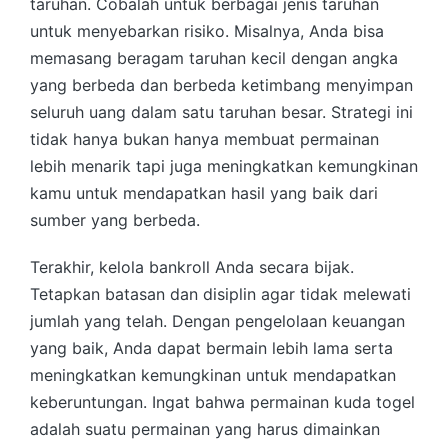
taruhan. Cobalah untuk berbagai jenis taruhan
untuk menyebarkan risiko. Misalnya, Anda bisa
memasang beragam taruhan kecil dengan angka
yang berbeda dan berbeda ketimbang menyimpan
seluruh uang dalam satu taruhan besar. Strategi ini
tidak hanya bukan hanya membuat permainan
lebih menarik tapi juga meningkatkan kemungkinan
kamu untuk mendapatkan hasil yang baik dari
sumber yang berbeda.
Terakhir, kelola bankroll Anda secara bijak.
Tetapkan batasan dan disiplin agar tidak melewati
jumlah yang telah. Dengan pengelolaan keuangan
yang baik, Anda dapat bermain lebih lama serta
meningkatkan kemungkinan untuk mendapatkan
keberuntungan. Ingat bahwa permainan kuda togel
adalah suatu permainan yang harus dimainkan