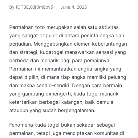
By
fOT8EJXjf0m8ov5
June 4, 2026
Posted
by
Permainan toto merupakan salah satu aktivitas
yang sangat populer di antara pecinta angka dan
perjudian. Menggabungkan elemen keberuntungan
dan strategi, kudatogel menawarkan sensasi yang
berbeda dan menarik bagi para pemainnya.
Permainan ini memanfaatkan angka-angka yang
dapat dipilih, di mana tiap angka memiliki peluang
dan makna sendiri-sendiri. Dengan cara bermain
yang gampang dimengerti, kuda togel menarik
ketertarikan berbagai kalangan, baik pemula
ataupun yang sudah berpengalaman.
Fenomena kuda togel bukan sekadar sebagai
permainan, tetapi juga menciptakan komunitas di