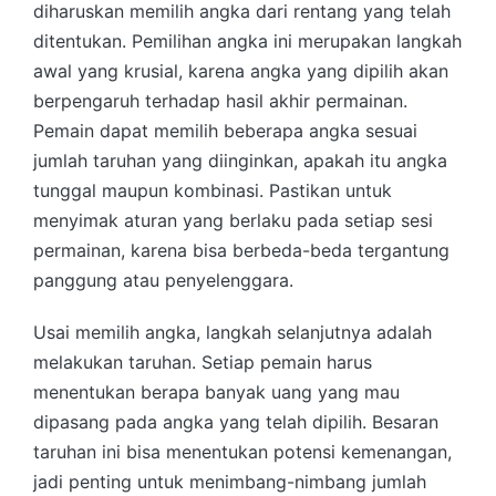
diharuskan memilih angka dari rentang yang telah
ditentukan. Pemilihan angka ini merupakan langkah
awal yang krusial, karena angka yang dipilih akan
berpengaruh terhadap hasil akhir permainan.
Pemain dapat memilih beberapa angka sesuai
jumlah taruhan yang diinginkan, apakah itu angka
tunggal maupun kombinasi. Pastikan untuk
menyimak aturan yang berlaku pada setiap sesi
permainan, karena bisa berbeda-beda tergantung
panggung atau penyelenggara.
Usai memilih angka, langkah selanjutnya adalah
melakukan taruhan. Setiap pemain harus
menentukan berapa banyak uang yang mau
dipasang pada angka yang telah dipilih. Besaran
taruhan ini bisa menentukan potensi kemenangan,
jadi penting untuk menimbang-nimbang jumlah