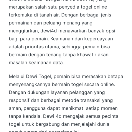
merupakan salah satu penyedia togel online
terkemuka di tanah air. Dengan berbagai jenis
permainan dan peluang menang yang
menggiurkan, dewi4d menawarkan banyak opsi
bagi para pemain. Keamanan dan kepercayaan
adalah prioritas utama, sehingga pemain bisa
bermain dengan tenang tanpa khawatir akan
masalah keamanan data.
Melalui Dewi Togel, pemain bisa merasakan betapa
menyenangkannya bermain togel secara online.
Dengan dukungan layanan pelanggan yang
responsif dan berbagai metode transaksi yang
aman, pengguna dapat menikmati setiap momen
tanpa kendala. Dewi 4d mengajak semua pecinta
togel untuk bergabung dan menjelajahi dunia
penuh warna dari permainan ini.