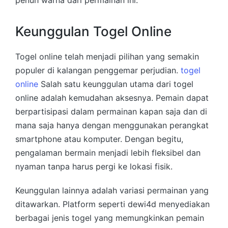
Keunggulan Togel Online
Togel online telah menjadi pilihan yang semakin
populer di kalangan penggemar perjudian.
togel
online
Salah satu keunggulan utama dari togel
online adalah kemudahan aksesnya. Pemain dapat
berpartisipasi dalam permainan kapan saja dan di
mana saja hanya dengan menggunakan perangkat
smartphone atau komputer. Dengan begitu,
pengalaman bermain menjadi lebih fleksibel dan
nyaman tanpa harus pergi ke lokasi fisik.
Keunggulan lainnya adalah variasi permainan yang
ditawarkan. Platform seperti dewi4d menyediakan
berbagai jenis togel yang memungkinkan pemain