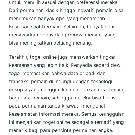
untuk memilih sesuai dengan preferensi mereka.
Dari permainan klasik hingga inovatif, pemain bisa
menemukan banyak opsi yang menambah
keseruan saat bermain. Selain itu, banyak situs
menawarkan bonus dan promosi menarik yang
bisa meningkatkan peluang menang.
Terakhir, togel online juga menawarkan tingkat
keamanan yang lebih baik. Penyedia seperti dewi
togel memastikan bahwa data pribadi dan
transaksi pemain dilindungi dengan teknologi
enkripsi yang canggih. Ini memberikan rasa tenang
bagi para pemain, sehingga mereka bisa fokus
pada permainan tanpa khawatir mengenai
keselamatan informasi mereka. Semua keunggulan
ini menjadikan togel online sebagai alternatif yang
menarik bagi para pencinta permainan angka.