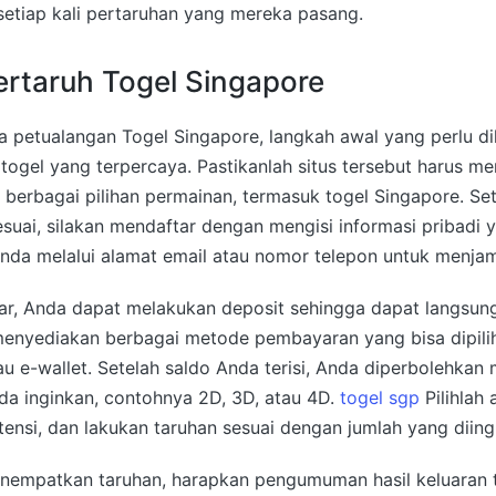
setiap kali pertaruhan yang mereka pasang.
rtaruh Togel Singapore
 petualangan Togel Singapore, langkah awal yang perlu di
togel yang terpercaya. Pastikanlah situs tersebut harus mem
berbagai pilihan permainan, termasuk togel Singapore. Se
suai, silakan mendaftar dengan mengisi informasi pribadi y
Anda melalui alamat email atau nomor telepon untuk menjam
ar, Anda dapat melakukan deposit sehingga dapat langsung
 menyediakan berbagai metode pembayaran yang bisa dipilih
au e-wallet. Setelah saldo Anda terisi, Anda diperbolehkan
da inginkan, contohnya 2D, 3D, atau 4D.
togel sgp
Pilihlah
tensi, dan lakukan taruhan sesuai dengan jumlah yang diing
nempatkan taruhan, harapkan pengumuman hasil keluaran 