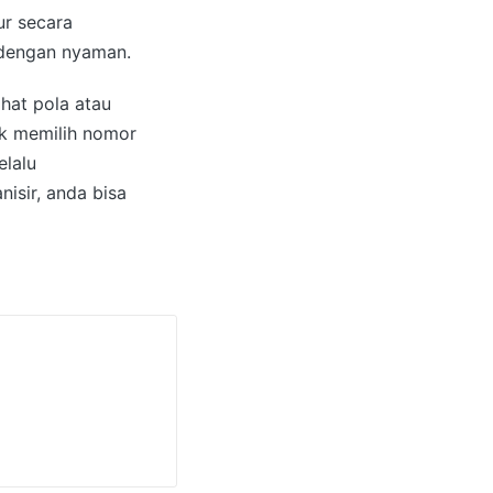
ur secara
 dengan nyaman.
hat pola atau
tuk memilih nomor
elalu
nisir, anda bisa