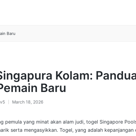
ain Baru
Singapura Kolam: Pandu
Pemain Baru
ov5
March 18, 2026
g pemula yang minat akan alam judi, togel Singapore Pool
arik serta mengasyikkan. Togel, yang adalah kepanjangan d