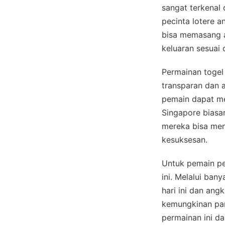
sangat terkenal
pecinta lotere 
bisa memasang a
keluaran sesuai
Permainan togel
transparan dan a
pemain dapat me
Singapore biasa
mereka bisa me
kesuksesan.
Untuk pemain pe
ini. Melalui ban
hari ini dan an
kemungkinan pa
permainan ini d