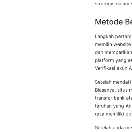
strategis dalam 
Metode Be
Langkah pertama
memilih website 
dan memberikan 
platform yang se
Verifikasi akun 
Setelah mendaft
Biasanya, situs
transfer bank at
taruhan yang An
rasa memiliki po
Setelah anda me