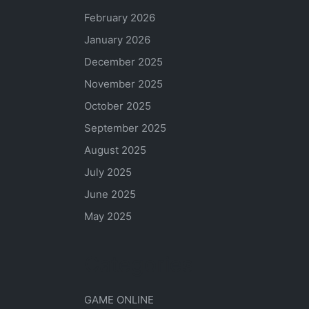
February 2026
January 2026
December 2025
November 2025
October 2025
September 2025
August 2025
July 2025
June 2025
May 2025
Categories
GAME ONLINE