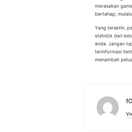
merasakan game t
bertahap; mulai
Yang terakhir, p
statistik dari k
anda. Jangan lu
terinformasi ten
menambah pelua
f
Vi