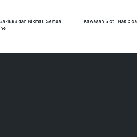
 Baki888 dan Nikmati Semua
Kawasan Slot : Nasib d
on
ine