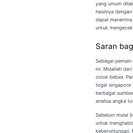
yang umum dilak
hasilnya dengan 
dapat menerima 
untuk mengecek 
Saran bag
Sebagai pemain 
ini. Mulailah dar
colok bebas. Pe
togel singapore
berbagai sumber
analisa angka to
Sebelum mulai be
untuk menghabis
keberuntungan.