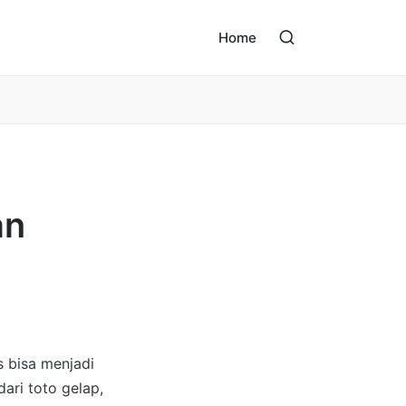
Home
an
s bisa menjadi
ari toto gelap,