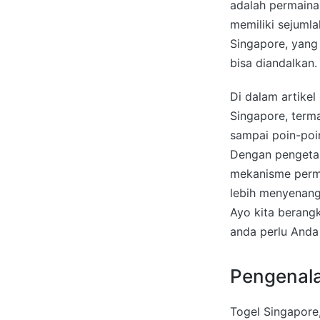
adalah permaina
memiliki sejumla
Singapore, yang 
bisa diandalkan.
Di dalam artike
Singapore, term
sampai poin-po
Dengan pengetah
mekanisme perm
lebih menyenang
Ayo kita berang
anda perlu Anda 
Pengenala
Togel Singapore,