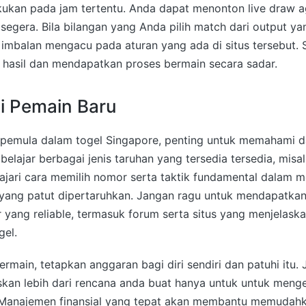
ukan pada jam tertentu. Anda dapat menonton live draw a
segera. Bila bilangan yang Anda pilih match dari output y
imbalan mengacu pada aturan yang ada di situs tersebut. S
hasil dan mendapatkan proses bermain secara sadar.
i Pemain Baru
pemula dalam togel Singapore, penting untuk memahami 
i belajar berbagai jenis taruhan yang tersedia tersedia, mis
lajari cara memilih nomor serta taktik fundamental dalam 
 yang patut dipertaruhkan. Jangan ragu untuk mendapatkan 
 yang reliable, termasuk forum serta situs yang menjelask
gel.
rmain, tetapkan anggaran bagi diri sendiri dan patuhi itu.
kan lebih dari rencana anda buat hanya untuk untuk menge
 Manajemen finansial yang tepat akan membantu memudah