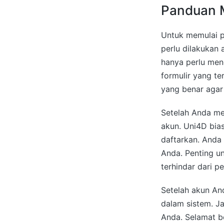
Panduan M
Untuk memulai p
perlu dilakukan
hanya perlu meng
formulir yang t
yang benar agar 
Setelah Anda men
akun. Uni4D bia
daftarkan. Anda
Anda. Penting u
terhindar dari p
Setelah akun An
dalam sistem. J
Anda. Selamat b