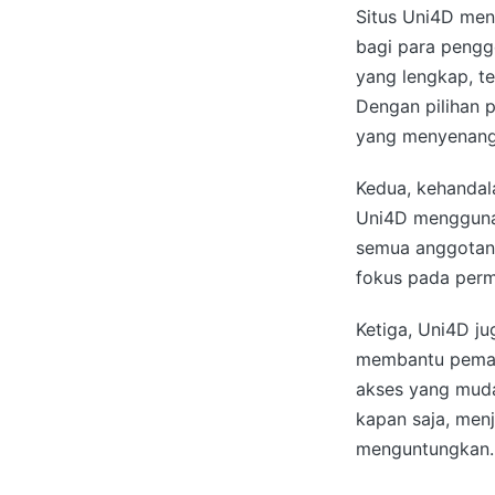
Situs Uni4D men
bagi para pengg
yang lengkap, te
Dengan pilihan 
yang menyenang
Kedua, kehandala
Uni4D menggunak
semua anggotany
fokus pada perm
Ketiga, Uni4D j
membantu pemain
akses yang muda
kapan saja, men
menguntungkan.