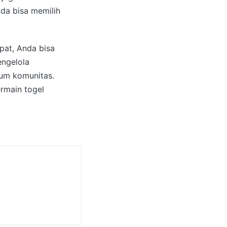
nda bisa memilih
pat, Anda bisa
engelola
rum komunitas.
rmain togel