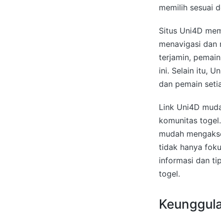
memilih sesuai 
Situs Uni4D mem
menavigasi dan
terjamin, pemai
ini. Selain itu
dan pemain setia
Link Uni4D mudah
komunitas togel
mudah mengakses
tidak hanya fok
informasi dan t
togel.
Keunggula