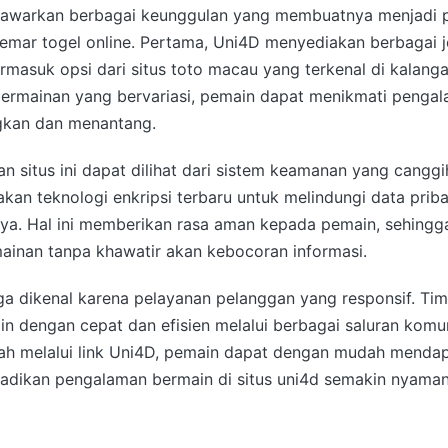
awarkan berbagai keunggulan yang membuatnya menjadi p
emar togel online. Pertama, Uni4D menyediakan berbagai j
rmasuk opsi dari situs toto macau yang terkenal di kalang
permainan yang bervariasi, pemain dapat menikmati penga
kan dan menantang.
n situs ini dapat dilihat dari sistem keamanan yang canggi
an teknologi enkripsi terbaru untuk melindungi data priba
a. Hal ini memberikan rasa aman kepada pemain, sehingg
ainan tanpa khawatir akan kebocoran informasi.
uga dikenal karena pelayanan pelanggan yang responsif. Ti
 dengan cepat dan efisien melalui berbagai saluran komu
h melalui link Uni4D, pemain dapat dengan mudah menda
jadikan pengalaman bermain di situs uni4d semakin nyama