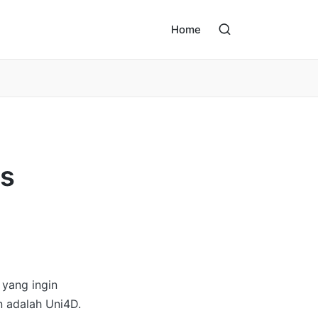
Home
us
 yang ingin
n adalah Uni4D.