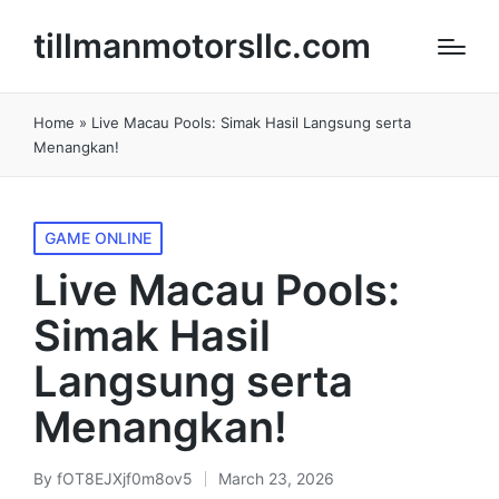
tillmanmotorsllc.com
Home
»
Live Macau Pools: Simak Hasil Langsung serta
Menangkan!
Posted
GAME ONLINE
in
Live Macau Pools:
Simak Hasil
Langsung serta
Menangkan!
By
fOT8EJXjf0m8ov5
March 23, 2026
Posted