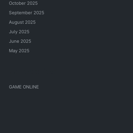
October 2025
September 2025
August 2025
July 2025
June 2025
May 2025
Categories
GAME ONLINE