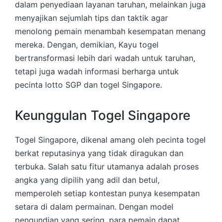
dalam penyediaan layanan taruhan, melainkan juga
menyajikan sejumlah tips dan taktik agar
menolong pemain menambah kesempatan menang
mereka. Dengan, demikian, Kayu togel
bertransformasi lebih dari wadah untuk taruhan,
tetapi juga wadah informasi berharga untuk
pecinta lotto SGP dan togel Singapore.
Keunggulan Togel Singapore
Togel Singapore, dikenal amang oleh pecinta togel
berkat reputasinya yang tidak diragukan dan
terbuka. Salah satu fitur utamanya adalah proses
angka yang dipilih yang adil dan betul,
memperoleh setiap kontestan punya kesempatan
setara di dalam permainan. Dengan model
pengundian yang sering, para pemain dapat