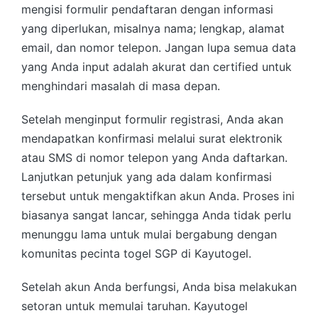
mengisi formulir pendaftaran dengan informasi
yang diperlukan, misalnya nama; lengkap, alamat
email, dan nomor telepon. Jangan lupa semua data
yang Anda input adalah akurat dan certified untuk
menghindari masalah di masa depan.
Setelah menginput formulir registrasi, Anda akan
mendapatkan konfirmasi melalui surat elektronik
atau SMS di nomor telepon yang Anda daftarkan.
Lanjutkan petunjuk yang ada dalam konfirmasi
tersebut untuk mengaktifkan akun Anda. Proses ini
biasanya sangat lancar, sehingga Anda tidak perlu
menunggu lama untuk mulai bergabung dengan
komunitas pecinta togel SGP di Kayutogel.
Setelah akun Anda berfungsi, Anda bisa melakukan
setoran untuk memulai taruhan. Kayutogel