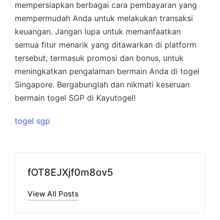
mempersiapkan berbagai cara pembayaran yang
mempermudah Anda untuk melakukan transaksi
keuangan. Jangan lupa untuk memanfaatkan
semua fitur menarik yang ditawarkan di platform
tersebut, termasuk promosi dan bonus, untuk
meningkatkan pengalaman bermain Anda di togel
Singapore. Bergabunglah dan nikmati keseruan
bermain togel SGP di Kayutogel!
togel sgp
fOT8EJXjf0m8ov5
View All Posts