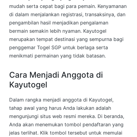
mudah serta cepat bagi para pemain. Kenyamanan
di dalam menjalankan registrasi, transaksinya, dan
pengambilan hasil menjadikan pengalaman
bermain semakin lebih nyaman. Kayutogel
merupakan tempat destinasi yang sempurna bagi
penggemar Togel SGP untuk berlaga serta
menikmati permainan yang tidak batasan.
Cara Menjadi Anggota di
Kayutogel
Dalam rangka menjadi anggota di Kayutogel,
tahap awal yang harus Anda lakukan adalah
mengunjungi situs web resmi mereka. Di beranda,
Anda akan menemukan tombol pendaftaran yang
jelas terlihat. Klik tombol tersebut untuk memulai