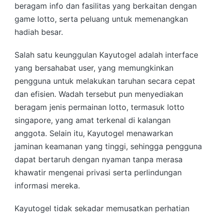
beragam info dan fasilitas yang berkaitan dengan
game lotto, serta peluang untuk memenangkan
hadiah besar.
Salah satu keunggulan Kayutogel adalah interface
yang bersahabat user, yang memungkinkan
pengguna untuk melakukan taruhan secara cepat
dan efisien. Wadah tersebut pun menyediakan
beragam jenis permainan lotto, termasuk lotto
singapore, yang amat terkenal di kalangan
anggota. Selain itu, Kayutogel menawarkan
jaminan keamanan yang tinggi, sehingga pengguna
dapat bertaruh dengan nyaman tanpa merasa
khawatir mengenai privasi serta perlindungan
informasi mereka.
Kayutogel tidak sekadar memusatkan perhatian