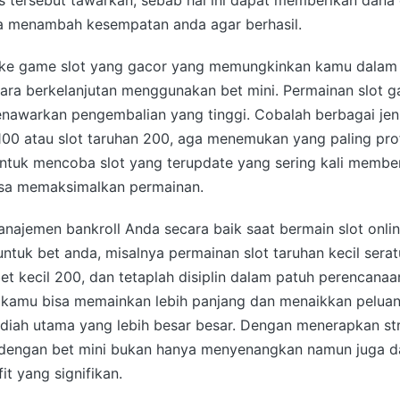
a menambah kesempatan anda agar berhasil.
h ke game slot yang gacor yang memungkinkan kamu dala
ara berkelanjutan menggunakan bet mini. Permainan slot g
nawarkan pengembalian yang tinggi. Cobalah berbagai jen
 100 atau slot taruhan 200, aga menemukan yang paling pro
ntuk mencoba slot yang terupdate yang sering kali member
isa memaksimalkan permainan.
anajemen bankroll Anda secara baik saat bermain slot onlin
ntuk bet anda, misalnya permainan slot taruhan kecil serat
et kecil 200, dan tetaplah disiplin dalam patuh perencanaa
, kamu bisa memainkan lebih panjang dan menaikkan pelua
iah utama yang lebih besar besar. Dengan menerapkan str
n dengan bet mini bukan hanya menyenangkan namun juga d
t yang signifikan.