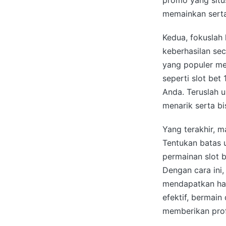
memainkan sert
Kedua, fokusla
keberhasilan sec
yang populer me
seperti slot bet
Anda. Teruslah u
menarik serta b
Yang terakhir, m
Tentukan batas u
permainan slot b
Dengan cara ini
mendapatkan had
efektif, bermai
memberikan profi