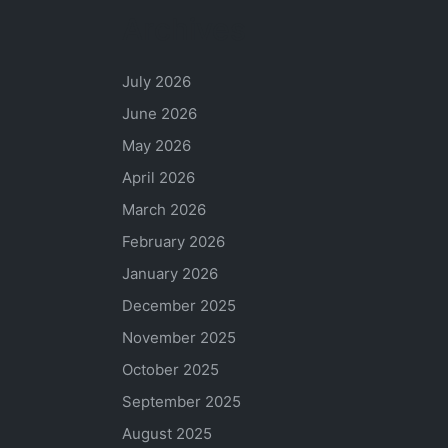
Archives
July 2026
June 2026
May 2026
April 2026
March 2026
February 2026
January 2026
December 2025
November 2025
October 2025
September 2025
August 2025