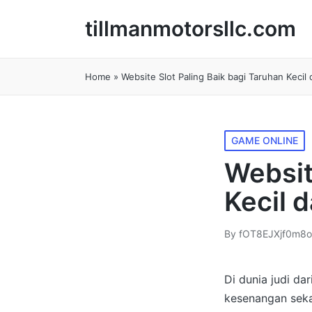
tillmanmotorsllc.com
Home
»
Website Slot Paling Baik bagi Taruhan Keci
Posted
GAME ONLINE
in
Websit
Kecil 
By
fOT8EJXjf0m8
Posted
by
Di dunia judi da
kesenangan seka