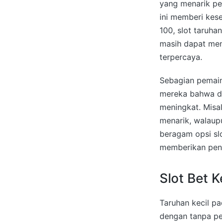
yang menarik pe
ini memberi kes
100, slot taruha
masih dapat men
terpercaya.
Sebagian pemain
mereka bahwa de
meningkat. Misal
menarik, walaupu
beragam opsi sl
memberikan peng
Slot Bet K
Taruhan kecil p
dengan tanpa per