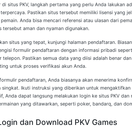
 di situs PKV, langkah pertama yang perlu Anda lakukan a
terpercaya. Pastikan situs tersebut memiliki lisensi yang je
 pemain. Anda bisa mencari referensi atau ulasan dari pema
s tersebut aman dan nyaman digunakan.
an situs yang tepat, kunjungi halaman pendaftaran. Biasa
ngisi formulir pendaftaran dengan informasi pribadi seper
 telepon. Pastikan semua data yang diisi adalah benar dan
nting untuk proses verifikasi akun Anda.
 formulir pendaftaran, Anda biasanya akan menerima konfir
 singkat. Ikuti instruksi yang diberikan untuk mengaktifkan
if, Anda dapat langsung melakukan login ke situs PKV dan
permainan yang ditawarkan, seperti poker, bandarq, dan do
Login dan Download PKV Games