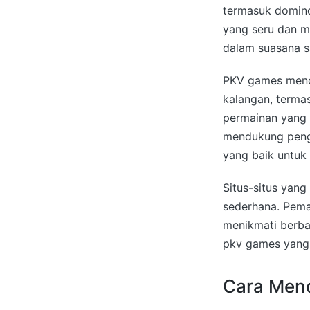
termasuk domin
yang seru dan m
dalam suasana s
PKV games menca
kalangan, terma
permainan yang s
mendukung penga
yang baik untuk
Situs-situs yan
sederhana. Pema
menikmati berba
pkv games yang 
Cara Mend