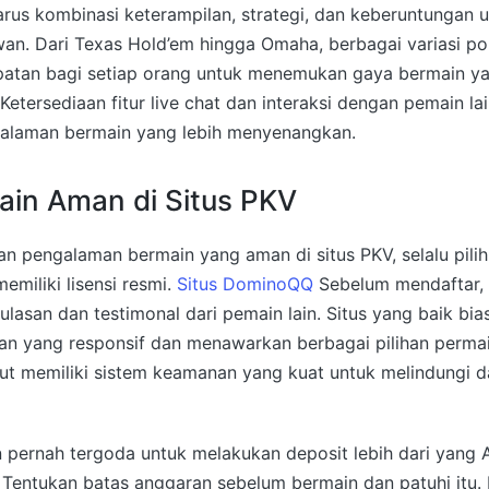
arus kombinasi keterampilan, strategi, dan keberuntungan 
an. Dari Texas Hold’em hingga Omaha, berbagai variasi po
tan bagi setiap orang untuk menemukan gaya bermain ya
etersediaan fitur live chat dan interaksi dengan pemain lai
laman bermain yang lebih menyenangkan.
ain Aman di Situs PKV
n pengalaman bermain yang aman di situs PKV, selalu pilih
emiliki lisensi resmi.
Situs DominoQQ
Sebelum mendaftar,
asan dan testimonal dari pemain lain. Situs yang baik bia
an yang responsif dan menawarkan berbagai pilihan permai
but memiliki sistem keamanan yang kuat untuk melindungi d
gan pernah tergoda untuk melakukan deposit lebih dari yan
. Tentukan batas anggaran sebelum bermain dan patuhi itu