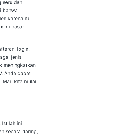
 seru dan
i bahwa
h karena itu,
hami dasar-
taran, login,
gai jenis
tuk meningkatkan
V, Anda dapat
Mari kita mulai
stilah ini
n secara daring,