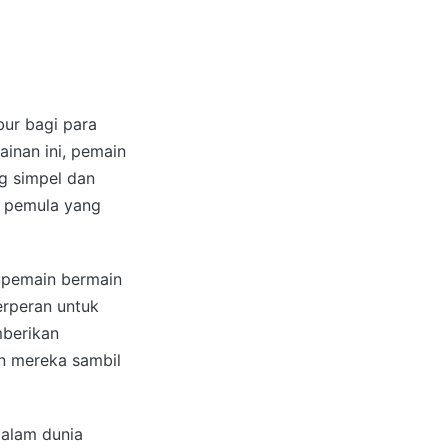
ur bagi para
inan ini, pemain
g simpel dan
n pemula yang
 pemain bermain
erperan untuk
berikan
n mereka sambil
Dalam dunia