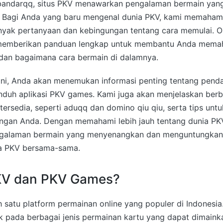
bandarqq, situs PKV menawarkan pengalaman bermain yang
 Bagi Anda yang baru mengenal dunia PKV, kami memaham
yak pertanyaan dan kebingungan tentang cara memulai. Ole
n memberikan panduan lengkap untuk membantu Anda mema
 dan bagaimana cara bermain di dalamnya.
ni, Anda akan menemukan informasi penting tentang pendaf
duh aplikasi PKV games. Kami juga akan menjelaskan berba
ersedia, seperti aduqq dan domino qiu qiu, serta tips un
gan Anda. Dengan memahami lebih jauh tentang dunia PK
galaman bermain yang menyenangkan dan menguntungkan. 
ia PKV bersama-sama.
PKV dan PKV Games?
 satu platform permainan online yang populer di Indonesia. I
k pada berbagai jenis permainan kartu yang dapat dimainka