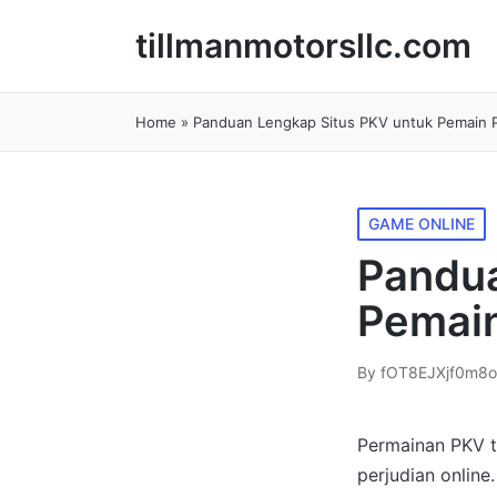
tillmanmotorsllc.com
Home
»
Panduan Lengkap Situs PKV untuk Pemain 
Posted
GAME ONLINE
in
Pandua
Pemai
By
fOT8EJXjf0m8
Posted
by
Permainan PKV te
perjudian onlin