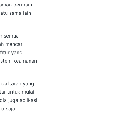
laman bermain
atu sama lain
eh semua
ah mencari
fitur yang
sistem keamanan
ndaftaran yang
ar untuk mulai
ia juga aplikasi
a saja.