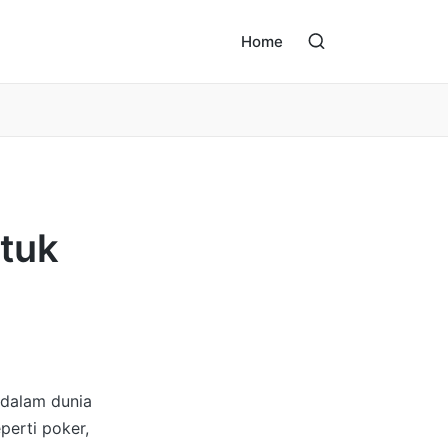
Home
tuk
 dalam dunia
perti poker,