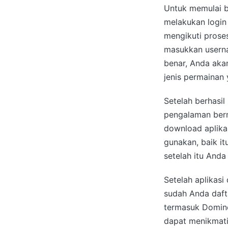
Untuk memulai b
melakukan login
mengikuti proses
masukkan userna
benar, Anda aka
jenis permainan
Setelah berhasi
pengalaman berm
download aplika
gunakan, baik i
setelah itu Anda
Setelah aplikasi
sudah Anda daft
termasuk Domino
dapat menikmati