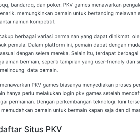
oqq, bandarqq, dan poker. PKV games menawarkan penga
enarik, memungkinkan pemain untuk bertanding melawan s
antai namun kompetitif.
kup berbagai variasi permainan yang dapat dinikmati ol
suk pemula. Dalam platform ini, pemain dapat dengan mud
esuai dengan selera mereka. Selain itu, terdapat berbagai 
laman bermain, seperti tampilan yang user-friendly dan 
 melindungi data pemain.
g menawarkan PKV games biasanya menyediakan proses pe
in hanya perlu melakukan login pkv games setelah mendaft
gai permainan. Dengan perkembangan teknologi, kini tersed
memudahkan pemain untuk bermain kapan saja dan di man
aftar Situs PKV