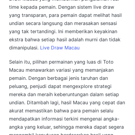
time kepada pemain. Dengan sistem live draw
yang transparan, para pemain dapat melihat hasil
undian secara langsung dan merasakan sensasi
yang tak tertandingi. Ini memberikan keyakinan
ekstra bahwa setiap hasil adalah murni dan tidak
dimanipulasi.
Live Draw Macau
Selain itu, pilihan permainan yang luas di Toto
Macau menawarkan variasi yang memanjakan
pemain. Dengan berbagai jenis taruhan dan
peluang, penjudi dapat mengexplore strategi
mereka dan meraih keberuntungan dalam setiap
undian. Ditambah lagi, hasil Macau yang cepat dan
akurat memastikan bahwa para pemain selalu
mendapatkan informasi terkini mengenai angka-
angka yang keluar, sehingga mereka dapat segera