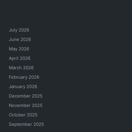
Archives
July 2026
June 2026
May 2026
April 2026
March 2026
February 2026
January 2026
December 2025
November 2025
October 2025
September 2025