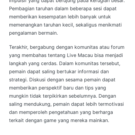
impulsif yang dapat berujung pada kerugian besar.
Pembagian taruhan dalam beberapa sesi dapat
memberikan kesempatan lebih banyak untuk
memenangkan taruhan kecil, sekaligus menikmati
pengalaman bermain.
Terakhir, bergabung dengan komunitas atau forum
yang membahas tentang Live Macau bisa menjadi
langkah yang cerdas. Dalam komunitas tersebut,
pemain dapat saling bertukar informasi dan
strategi. Diskusi dengan sesama pemain dapat
memberikan perspektif baru dan tips yang
mungkin tidak terpikirkan sebelumnya. Dengan
saling mendukung, pemain dapat lebih termotivasi
dan memperoleh pengetahuan yang berharga
terkait dengan game yang mereka mainkan.