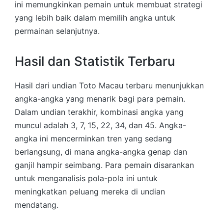
ini memungkinkan pemain untuk membuat strategi
yang lebih baik dalam memilih angka untuk
permainan selanjutnya.
Hasil dan Statistik Terbaru
Hasil dari undian Toto Macau terbaru menunjukkan
angka-angka yang menarik bagi para pemain.
Dalam undian terakhir, kombinasi angka yang
muncul adalah 3, 7, 15, 22, 34, dan 45. Angka-
angka ini mencerminkan tren yang sedang
berlangsung, di mana angka-angka genap dan
ganjil hampir seimbang. Para pemain disarankan
untuk menganalisis pola-pola ini untuk
meningkatkan peluang mereka di undian
mendatang.