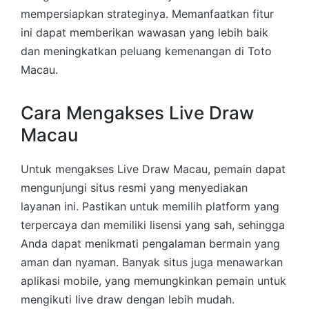
mempersiapkan strateginya. Memanfaatkan fitur
ini dapat memberikan wawasan yang lebih baik
dan meningkatkan peluang kemenangan di Toto
Macau.
Cara Mengakses Live Draw
Macau
Untuk mengakses Live Draw Macau, pemain dapat
mengunjungi situs resmi yang menyediakan
layanan ini. Pastikan untuk memilih platform yang
terpercaya dan memiliki lisensi yang sah, sehingga
Anda dapat menikmati pengalaman bermain yang
aman dan nyaman. Banyak situs juga menawarkan
aplikasi mobile, yang memungkinkan pemain untuk
mengikuti live draw dengan lebih mudah.