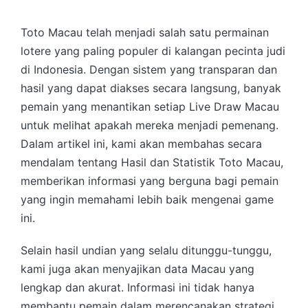
by
Toto Macau telah menjadi salah satu permainan
lotere yang paling populer di kalangan pecinta judi
di Indonesia. Dengan sistem yang transparan dan
hasil yang dapat diakses secara langsung, banyak
pemain yang menantikan setiap Live Draw Macau
untuk melihat apakah mereka menjadi pemenang.
Dalam artikel ini, kami akan membahas secara
mendalam tentang Hasil dan Statistik Toto Macau,
memberikan informasi yang berguna bagi pemain
yang ingin memahami lebih baik mengenai game
ini.
Selain hasil undian yang selalu ditunggu-tunggu,
kami juga akan menyajikan data Macau yang
lengkap dan akurat. Informasi ini tidak hanya
membantu pemain dalam merencanakan strategi