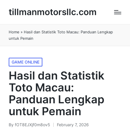
tillmanmotorsllc.com
Home
»
Hasil dan Statistik Toto Macau: Panduan Lengkap
untuk Pemain
Posted
GAME ONLINE
in
Hasil dan Statistik
Toto Macau:
Panduan Lengkap
untuk Pemain
By
fOT8EJXjf0m8ov5
February 7, 2026
Posted