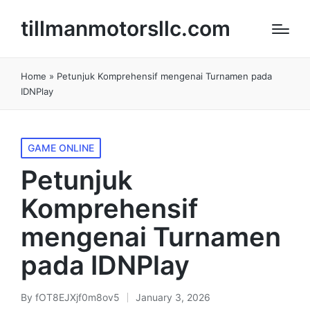
tillmanmotorsllc.com
Home
»
Petunjuk Komprehensif mengenai Turnamen pada
IDNPlay
Posted
GAME ONLINE
in
Petunjuk
Komprehensif
mengenai Turnamen
pada IDNPlay
By
fOT8EJXjf0m8ov5
January 3, 2026
Posted