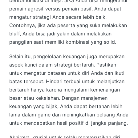
berkomunikasi di meja. Jika Anda bisa mengetahui
pemain agresif versus pemain pasif, Anda dapat
mengatur strategi Anda secara lebih baik.
Contohnya, jika ada peserta yang suka melakukan
bluff, Anda bisa jadi yakin dalam melakukan
panggilan saat memiliki kombinasi yang solid.
Selain itu, pengelolaan keuangan juga merupakan
aspek kunci dalam strategi bertaruh. Pastikan
untuk mengatur batasan untuk diri Anda dan ikuti
batas tersebut. Hindari terbuai untuk melanjutkan
bertaruh hanya karena mengalami kemenangan
besar atau kekalahan. Dengan manajemen
keuangan yang bijak, Anda dapat bertahan lebih
lama dalam game dan meningkatkan peluang Anda
untuk mendapatkan hasil positif di jangka panjang.
Akhirnya, krusial untuk selalu menyesuaikan diri