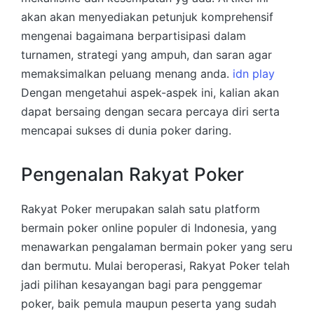
akan akan menyediakan petunjuk komprehensif
mengenai bagaimana berpartisipasi dalam
turnamen, strategi yang ampuh, dan saran agar
memaksimalkan peluang menang anda.
idn play
Dengan mengetahui aspek-aspek ini, kalian akan
dapat bersaing dengan secara percaya diri serta
mencapai sukses di dunia poker daring.
Pengenalan Rakyat Poker
Rakyat Poker merupakan salah satu platform
bermain poker online populer di Indonesia, yang
menawarkan pengalaman bermain poker yang seru
dan bermutu. Mulai beroperasi, Rakyat Poker telah
jadi pilihan kesayangan bagi para penggemar
poker, baik pemula maupun peserta yang sudah