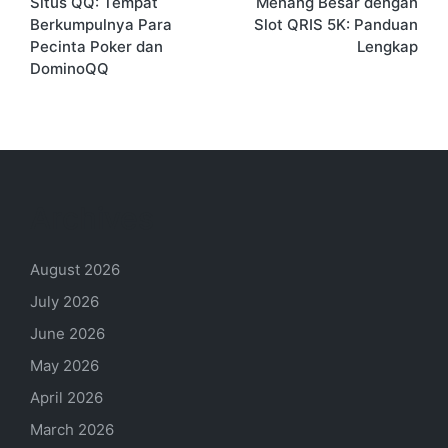
Situs QQ: Tempat
Menang Besar dengan
navigation
Berkumpulnya Para
Slot QRIS 5K: Panduan
Pecinta Poker dan
Lengkap
DominoQQ
Archives
August 2026
July 2026
June 2026
May 2026
April 2026
March 2026