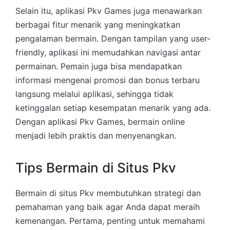
Selain itu, aplikasi Pkv Games juga menawarkan
berbagai fitur menarik yang meningkatkan
pengalaman bermain. Dengan tampilan yang user-
friendly, aplikasi ini memudahkan navigasi antar
permainan. Pemain juga bisa mendapatkan
informasi mengenai promosi dan bonus terbaru
langsung melalui aplikasi, sehingga tidak
ketinggalan setiap kesempatan menarik yang ada.
Dengan aplikasi Pkv Games, bermain online
menjadi lebih praktis dan menyenangkan.
Tips Bermain di Situs Pkv
Bermain di situs Pkv membutuhkan strategi dan
pemahaman yang baik agar Anda dapat meraih
kemenangan. Pertama, penting untuk memahami