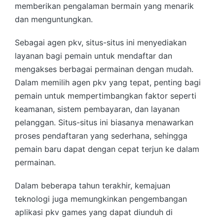
memberikan pengalaman bermain yang menarik
dan menguntungkan.
Sebagai agen pkv, situs-situs ini menyediakan
layanan bagi pemain untuk mendaftar dan
mengakses berbagai permainan dengan mudah.
Dalam memilih agen pkv yang tepat, penting bagi
pemain untuk mempertimbangkan faktor seperti
keamanan, sistem pembayaran, dan layanan
pelanggan. Situs-situs ini biasanya menawarkan
proses pendaftaran yang sederhana, sehingga
pemain baru dapat dengan cepat terjun ke dalam
permainan.
Dalam beberapa tahun terakhir, kemajuan
teknologi juga memungkinkan pengembangan
aplikasi pkv games yang dapat diunduh di