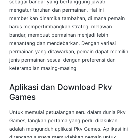
sebagai bandar yang bertanggung jawab
mengatur taruhan dan permainan. Hal ini
memberikan dinamika tambahan, di mana pemain
harus mempertimbangkan strategi melawan
bandar, membuat permainan menjadi lebih
menantang dan mendebarkan. Dengan variasi
permainan yang ditawarkan, pemain dapat memilih
jenis permainan sesuai dengan preferensi dan
keterampilan masing-masing.
Aplikasi dan Download Pkv
Games
Untuk memulai petualangan seru dalam dunia Pkv
Games, langkah pertama yang perlu dilakukan
adalah mengunduh aplikasi Pkv Games. Aplikasi ini
dirancang supaya memudahkan pemain untuk