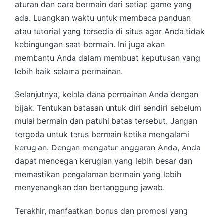
aturan dan cara bermain dari setiap game yang
ada. Luangkan waktu untuk membaca panduan
atau tutorial yang tersedia di situs agar Anda tidak
kebingungan saat bermain. Ini juga akan
membantu Anda dalam membuat keputusan yang
lebih baik selama permainan.
Selanjutnya, kelola dana permainan Anda dengan
bijak. Tentukan batasan untuk diri sendiri sebelum
mulai bermain dan patuhi batas tersebut. Jangan
tergoda untuk terus bermain ketika mengalami
kerugian. Dengan mengatur anggaran Anda, Anda
dapat mencegah kerugian yang lebih besar dan
memastikan pengalaman bermain yang lebih
menyenangkan dan bertanggung jawab.
Terakhir, manfaatkan bonus dan promosi yang