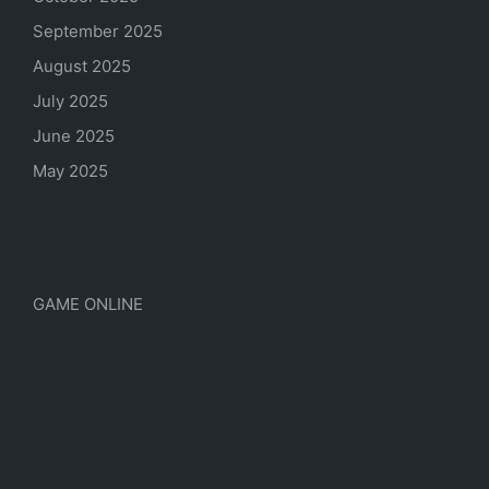
September 2025
August 2025
July 2025
June 2025
May 2025
Categories
GAME ONLINE