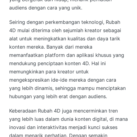
audiens dengan cara yang unik.
Seiring dengan perkembangan teknologi, Rubah
4D mulai diterima oleh sejumlah kreator sebagai
alat untuk meningkatkan kualitas dan daya tarik
konten mereka. Banyak dari mereka
memanfaatkan platform dan aplikasi khusus yang
mendukung penciptaan konten 4D. Hal ini
memungkinkan para kreator untuk
mengekspresikan ide-ide mereka dengan cara
yang lebih dinamis, sehingga mampu menciptakan
hubungan yang lebih erat dengan audiens.
Keberadaan Rubah 4D juga mencerminkan tren
yang lebih luas dalam dunia konten digital, di mana
inovasi dan interaktivitas menjadi kunci sukses
dalam menarik perhatian. Dengan semakin