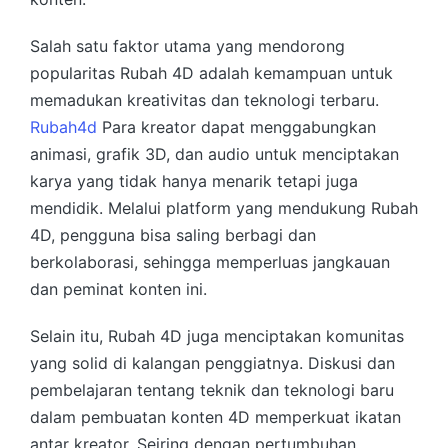
Salah satu faktor utama yang mendorong
popularitas Rubah 4D adalah kemampuan untuk
memadukan kreativitas dan teknologi terbaru.
Rubah4d
Para kreator dapat menggabungkan
animasi, grafik 3D, dan audio untuk menciptakan
karya yang tidak hanya menarik tetapi juga
mendidik. Melalui platform yang mendukung Rubah
4D, pengguna bisa saling berbagi dan
berkolaborasi, sehingga memperluas jangkauan
dan peminat konten ini.
Selain itu, Rubah 4D juga menciptakan komunitas
yang solid di kalangan penggiatnya. Diskusi dan
pembelajaran tentang teknik dan teknologi baru
dalam pembuatan konten 4D memperkuat ikatan
antar kreator. Seiring dengan pertumbuhan