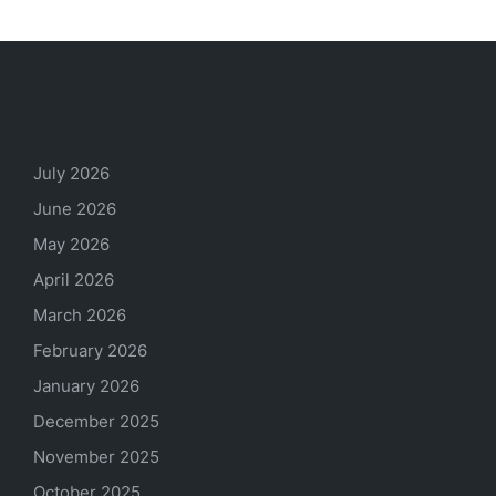
Archives
July 2026
June 2026
May 2026
April 2026
March 2026
February 2026
January 2026
December 2025
November 2025
October 2025