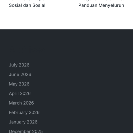
Sosial dan Sosial
Panduan Menyeluruh
Archives
July 2026
June 2026
May 2026
April 2026
March 2026
February 2026
January 2026
December 2025