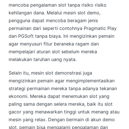
mencoba pengalaman slot tanpa risiko risiko
kehilangan dana. Melalui mesin slot demo,
pengguna dapat mencoba beragam jenis
permainan dari seperti contohnya Pragmatic Play
dan PGSoft tanpa biaya. Ini mengizinkan pemain
agar menyusuri fitur beraneka ragam dan
mempelajari aturan slot sebelum mereka
melakukan taruhan uang nyata.
Selain itu, mesin slot demonstrasi juga
mengizinkan pemain agar mengimplementasikan
strategi permainan mereka tanpa adanya tekanan
ekonomi. Mereka dapat menemukan slot yang
paling sama dengan selera mereka, baik itu slot
gacor yang menawarkan tinggi untuk menang atau
mesin yang relax. Dengan bermain di akun demo
slot, pemain bisa mengalami pengalaman dan