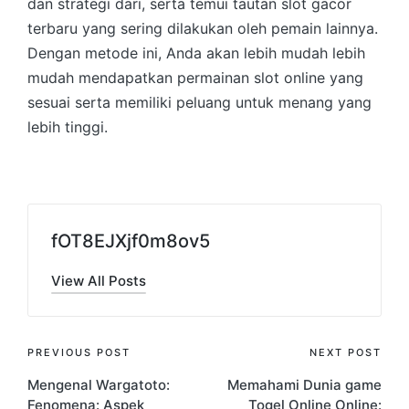
dan strategi dari, serta temui tautan slot gacor
terbaru yang sering dilakukan oleh pemain lainnya.
Dengan metode ini, Anda akan lebih mudah lebih
mudah mendapatkan permainan slot online yang
sesuai serta memiliki peluang untuk menang yang
lebih tinggi.
fOT8EJXjf0m8ov5
View All Posts
Post
PREVIOUS POST
NEXT POST
Mengenal Wargatoto:
Memahami Dunia game
navigation
Fenomena: Aspek
Togel Online Online: