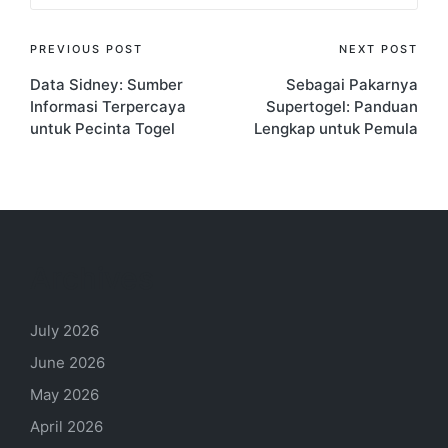
Post
PREVIOUS POST
NEXT POST
Data Sidney: Sumber
Sebagai Pakarnya
navigation
Informasi Terpercaya
Supertogel: Panduan
untuk Pecinta Togel
Lengkap untuk Pemula
Archives
July 2026
June 2026
May 2026
April 2026