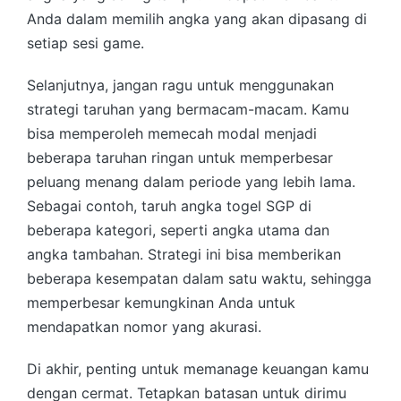
Anda dalam memilih angka yang akan dipasang di
setiap sesi game.
Selanjutnya, jangan ragu untuk menggunakan
strategi taruhan yang bermacam-macam. Kamu
bisa memperoleh memecah modal menjadi
beberapa taruhan ringan untuk memperbesar
peluang menang dalam periode yang lebih lama.
Sebagai contoh, taruh angka togel SGP di
beberapa kategori, seperti angka utama dan
angka tambahan. Strategi ini bisa memberikan
beberapa kesempatan dalam satu waktu, sehingga
memperbesar kemungkinan Anda untuk
mendapatkan nomor yang akurasi.
Di akhir, penting untuk memanage keuangan kamu
dengan cermat. Tetapkan batasan untuk dirimu