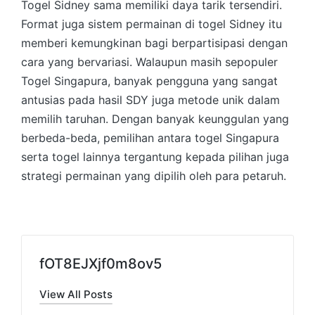
Togel Sidney sama memiliki daya tarik tersendiri.
Format juga sistem permainan di togel Sidney itu
memberi kemungkinan bagi berpartisipasi dengan
cara yang bervariasi. Walaupun masih sepopuler
Togel Singapura, banyak pengguna yang sangat
antusias pada hasil SDY juga metode unik dalam
memilih taruhan. Dengan banyak keunggulan yang
berbeda-beda, pemilihan antara togel Singapura
serta togel lainnya tergantung kepada pilihan juga
strategi permainan yang dipilih oleh para petaruh.
fOT8EJXjf0m8ov5
View All Posts