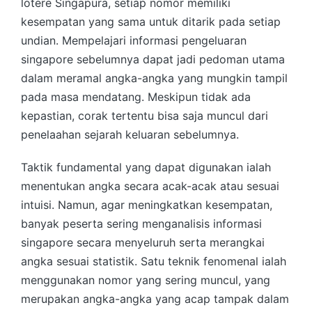
lotere Singapura, setiap nomor memiliki
kesempatan yang sama untuk ditarik pada setiap
undian. Mempelajari informasi pengeluaran
singapore sebelumnya dapat jadi pedoman utama
dalam meramal angka-angka yang mungkin tampil
pada masa mendatang. Meskipun tidak ada
kepastian, corak tertentu bisa saja muncul dari
penelaahan sejarah keluaran sebelumnya.
Taktik fundamental yang dapat digunakan ialah
menentukan angka secara acak-acak atau sesuai
intuisi. Namun, agar meningkatkan kesempatan,
banyak peserta sering menganalisis informasi
singapore secara menyeluruh serta merangkai
angka sesuai statistik. Satu teknik fenomenal ialah
menggunakan nomor yang sering muncul, yang
merupakan angka-angka yang acap tampak dalam