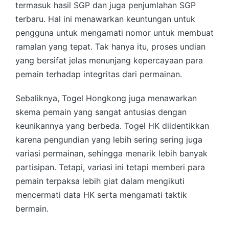
termasuk hasil SGP dan juga penjumlahan SGP
terbaru. Hal ini menawarkan keuntungan untuk
pengguna untuk mengamati nomor untuk membuat
ramalan yang tepat. Tak hanya itu, proses undian
yang bersifat jelas menunjang kepercayaan para
pemain terhadap integritas dari permainan.
Sebaliknya, Togel Hongkong juga menawarkan
skema pemain yang sangat antusias dengan
keunikannya yang berbeda. Togel HK diidentikkan
karena pengundian yang lebih sering sering juga
variasi permainan, sehingga menarik lebih banyak
partisipan. Tetapi, variasi ini tetapi memberi para
pemain terpaksa lebih giat dalam mengikuti
mencermati data HK serta mengamati taktik
bermain.