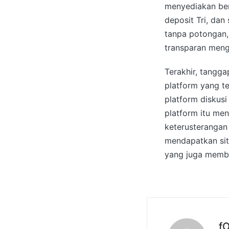
menyediakan ber
deposit Tri, dan
tanpa potongan,
transparan meng
Terakhir, tangg
platform yang te
platform diskus
platform itu me
keterusterangan
mendapatkan sit
yang juga memb
f