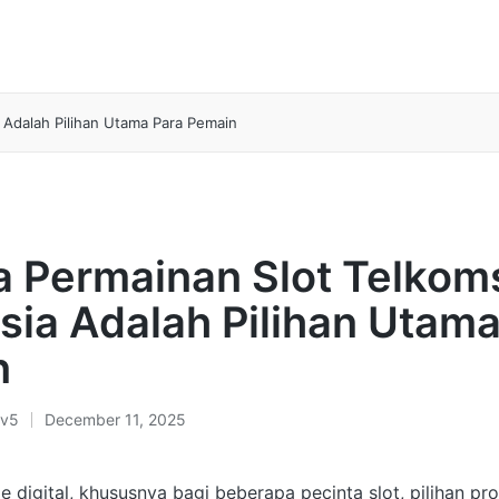
 Adalah Pilihan Utama Para Pemain
 Permainan Slot Telkom
sia Adalah Pilihan Utama
n
ov5
December 11, 2025
digital, khususnya bagi beberapa pecinta slot, pilihan pr