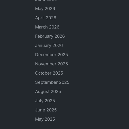
May 2026
April 2026
March 2026
February 2026
January 2026
December 2025
November 2025
October 2025
September 2025
August 2025
July 2025
June 2025
May 2025