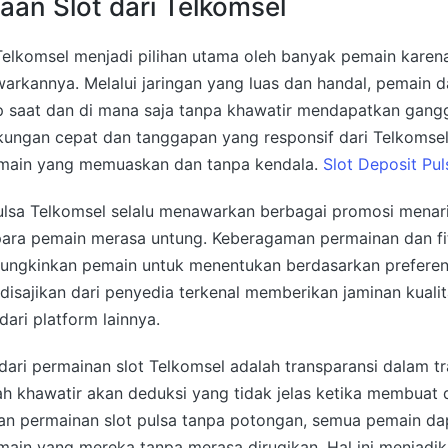
aan Slot dari Telkomsel
Telkomsel menjadi pilihan utama oleh banyak pemain kare
warkannya. Melalui jaringan yang luas dan handal, pemain 
p saat dan di mana saja tanpa khawatir mendapatkan gang
kungan cepat dan tanggapan yang responsif dari Telkomse
main yang memuaskan dan tanpa kendala.
Slot Deposit Pul
 pulsa Telkomsel selalu menawarkan berbagai promosi menar
ra pemain merasa untung. Keberagaman permainan dan fit
ngkinkan pemain untuk menentukan berdasarkan preferen
disajikan dari penyedia terkenal memberikan jaminan kuali
ari platform lainnya.
dari permainan slot Telkomsel adalah transparansi dalam tr
ah khawatir akan deduksi yang tidak jelas ketika membuat 
an permainan slot pulsa tanpa potongan, semua pemain da
ain yang mereka tanpa merasa dirugikan. Hal ini menjadik