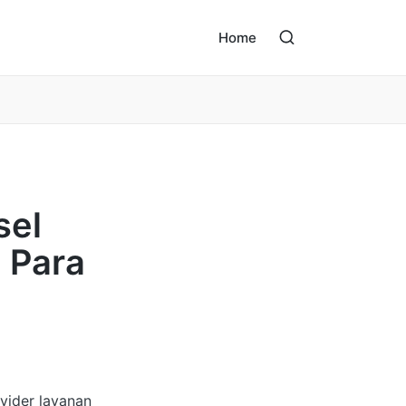
Home
sel
 Para
ovider layanan