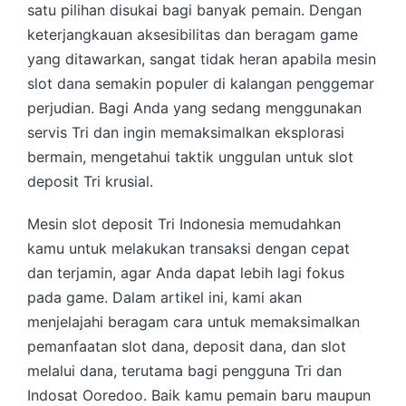
satu pilihan disukai bagi banyak pemain. Dengan
keterjangkauan aksesibilitas dan beragam game
yang ditawarkan, sangat tidak heran apabila mesin
slot dana semakin populer di kalangan penggemar
perjudian. Bagi Anda yang sedang menggunakan
servis Tri dan ingin memaksimalkan eksplorasi
bermain, mengetahui taktik unggulan untuk slot
deposit Tri krusial.
Mesin slot deposit Tri Indonesia memudahkan
kamu untuk melakukan transaksi dengan cepat
dan terjamin, agar Anda dapat lebih lagi fokus
pada game. Dalam artikel ini, kami akan
menjelajahi beragam cara untuk memaksimalkan
pemanfaatan slot dana, deposit dana, dan slot
melalui dana, terutama bagi pengguna Tri dan
Indosat Ooredoo. Baik kamu pemain baru maupun