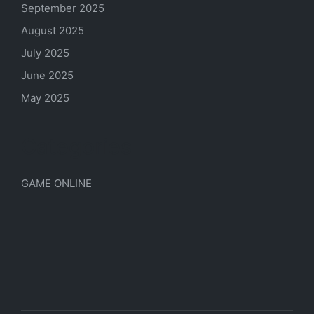
September 2025
August 2025
July 2025
June 2025
May 2025
Categories
GAME ONLINE