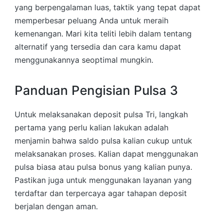
yang berpengalaman luas, taktik yang tepat dapat
memperbesar peluang Anda untuk meraih
kemenangan. Mari kita teliti lebih dalam tentang
alternatif yang tersedia dan cara kamu dapat
menggunakannya seoptimal mungkin.
Panduan Pengisian Pulsa 3
Untuk melaksanakan deposit pulsa Tri, langkah
pertama yang perlu kalian lakukan adalah
menjamin bahwa saldo pulsa kalian cukup untuk
melaksanakan proses. Kalian dapat menggunakan
pulsa biasa atau pulsa bonus yang kalian punya.
Pastikan juga untuk menggunakan layanan yang
terdaftar dan terpercaya agar tahapan deposit
berjalan dengan aman.