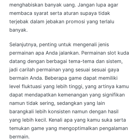
menghabiskan banyak uang. Jangan lupa agar
membaca syarat serta aturan supaya tidak
terjebak dalam jebakan promosi yang terlalu
banyak.
Selanjutnya, penting untuk mengenali jenis
permainan apa Anda jalankan. Permainan slot kuda
datang dengan berbagai tema-tema dan sistem,
jadi carilah permainan yang sesuai sesuai gaya
bermain Anda. Beberapa game dapat memiliki
level fluktuasi yang lebih tinggi, yang artinya kamu
dapat mendapatkan kemenangan yang signifikan
namun tidak sering, sedangkan yang lain
barangkali lebih konsisten namun dengan hasil
yang lebih kecil. Kenali apa yang kamu suka serta
temukan game yang mengoptimalkan pengalaman
bermain.