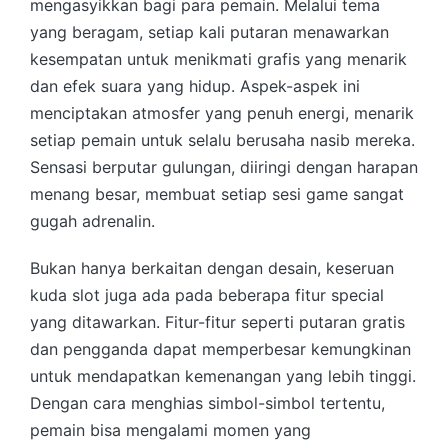
mengasyikkan bagi para pemain. Melalui tema
yang beragam, setiap kali putaran menawarkan
kesempatan untuk menikmati grafis yang menarik
dan efek suara yang hidup. Aspek-aspek ini
menciptakan atmosfer yang penuh energi, menarik
setiap pemain untuk selalu berusaha nasib mereka.
Sensasi berputar gulungan, diiringi dengan harapan
menang besar, membuat setiap sesi game sangat
gugah adrenalin.
Bukan hanya berkaitan dengan desain, keseruan
kuda slot juga ada pada beberapa fitur special
yang ditawarkan. Fitur-fitur seperti putaran gratis
dan pengganda dapat memperbesar kemungkinan
untuk mendapatkan kemenangan yang lebih tinggi.
Dengan cara menghias simbol-simbol tertentu,
pemain bisa mengalami momen yang