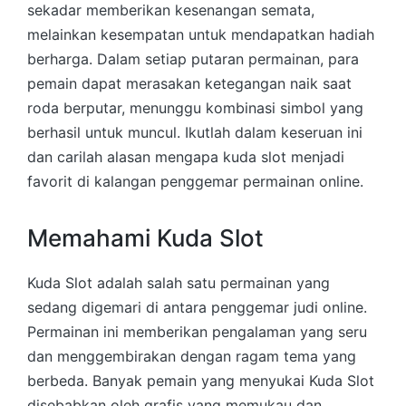
sekadar memberikan kesenangan semata,
melainkan kesempatan untuk mendapatkan hadiah
berharga. Dalam setiap putaran permainan, para
pemain dapat merasakan ketegangan naik saat
roda berputar, menunggu kombinasi simbol yang
berhasil untuk muncul. Ikutlah dalam keseruan ini
dan carilah alasan mengapa kuda slot menjadi
favorit di kalangan penggemar permainan online.
Memahami Kuda Slot
Kuda Slot adalah salah satu permainan yang
sedang digemari di antara penggemar judi online.
Permainan ini memberikan pengalaman yang seru
dan menggembirakan dengan ragam tema yang
berbeda. Banyak pemain yang menyukai Kuda Slot
disebabkan oleh grafis yang memukau dan