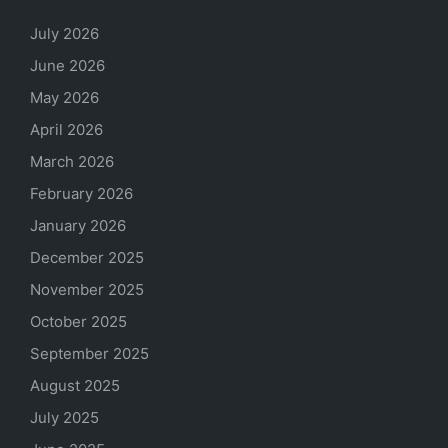
July 2026
June 2026
May 2026
April 2026
March 2026
February 2026
January 2026
December 2025
November 2025
October 2025
September 2025
August 2025
July 2025