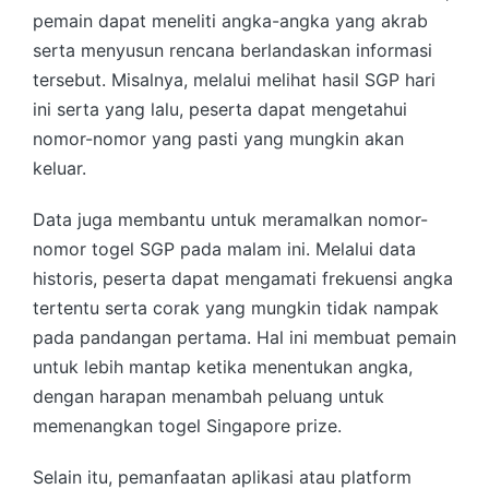
pemain dapat meneliti angka-angka yang akrab
serta menyusun rencana berlandaskan informasi
tersebut. Misalnya, melalui melihat hasil SGP hari
ini serta yang lalu, peserta dapat mengetahui
nomor-nomor yang pasti yang mungkin akan
keluar.
Data juga membantu untuk meramalkan nomor-
nomor togel SGP pada malam ini. Melalui data
historis, peserta dapat mengamati frekuensi angka
tertentu serta corak yang mungkin tidak nampak
pada pandangan pertama. Hal ini membuat pemain
untuk lebih mantap ketika menentukan angka,
dengan harapan menambah peluang untuk
memenangkan togel Singapore prize.
Selain itu, pemanfaatan aplikasi atau platform