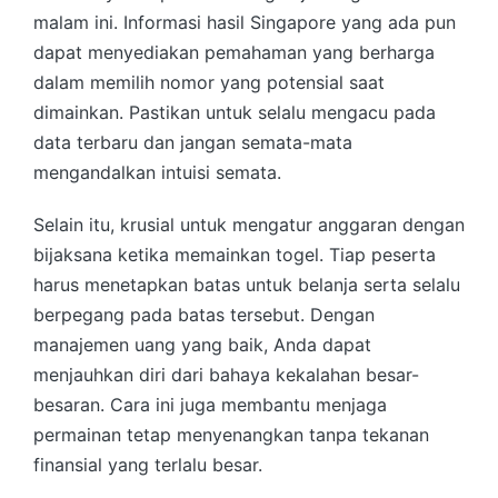
malam ini. Informasi hasil Singapore yang ada pun
dapat menyediakan pemahaman yang berharga
dalam memilih nomor yang potensial saat
dimainkan. Pastikan untuk selalu mengacu pada
data terbaru dan jangan semata-mata
mengandalkan intuisi semata.
Selain itu, krusial untuk mengatur anggaran dengan
bijaksana ketika memainkan togel. Tiap peserta
harus menetapkan batas untuk belanja serta selalu
berpegang pada batas tersebut. Dengan
manajemen uang yang baik, Anda dapat
menjauhkan diri dari bahaya kekalahan besar-
besaran. Cara ini juga membantu menjaga
permainan tetap menyenangkan tanpa tekanan
finansial yang terlalu besar.