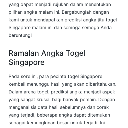
yang dapat menjadi rujukan dalam menentukan
pilihan angka malam ini. Bergabunglah dengan
kami untuk mendapatkan prediksi angka jitu togel
Singapore malam ini dan semoga semoga Anda
beruntung!
Ramalan Angka Togel
Singapore
Pada sore ini, para pecinta togel Singapore
kembali menunggu hasil yang akan diberitahukan.
Dalam arena togel, prediksi angka menjadi aspek
yang sangat krusial bagi banyak pemain. Dengan
menganalisis data hasil sebelumnya dan corak
yang terjadi, beberapa angka dapat ditemukan
sebagai kemungkinan besar untuk terjadi. Ini