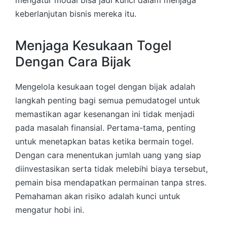
mengatur modal bisa jadi kunci dalam menjaga
keberlanjutan bisnis mereka itu.
Menjaga Kesukaan Togel
Dengan Cara Bijak
Mengelola kesukaan togel dengan bijak adalah
langkah penting bagi semua pemudatogel untuk
memastikan agar kesenangan ini tidak menjadi
pada masalah finansial. Pertama-tama, penting
untuk menetapkan batas ketika bermain togel.
Dengan cara menentukan jumlah uang yang siap
diinvestasikan serta tidak melebihi biaya tersebut,
pemain bisa mendapatkan permainan tanpa stres.
Pemahaman akan risiko adalah kunci untuk
mengatur hobi ini.