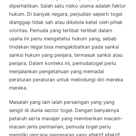
diperhatikan. Salah satu risiko utama adalah faktor
hukum. Di banyak negara, perjudian seperti togel
dianggap tidak sah atau dikelola ketat oleh pihak
otoritas. Pemuda yang terlibat terlibat dalam
usaha ini perlu mengetahui hukum yang, sebab
tindakan ilegal bisa mengakibatkan pada sanksi
sanksi hukum yang penjara, termasuk sanksi atau
penjara. Dalam konteks ini, pemudatogel perlu
menjalankan pengetahuan yang memadai
peraturan peraturan untuk melindungi diri mereka
mereka.
Masalah yang lain ialah persaingan yang yang
sengit di dunia sector togel. Dengan banyaknya
petaruh serta manajer yang memberikan macam-
macam jenis permainan, pemuda togel perlu
memiliki rencana pemasaran yang efektif efektif