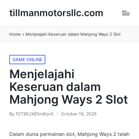
tillmanmotorsllc.com
Home
»
Menjelajahi Keseruan dalam Mahjong Ways 2 Slot
Posted
GAME ONLINE
in
Menjelajahi
Keseruan dalam
Mahjong Ways 2 Slot
By
fOT8EJXjf0m8ov5
October 18, 2025
Posted
by
Dalam dunia permainan slot, Mahjong Ways 2 telah