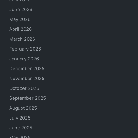
June 2026
May 2026
April 2026
March 2026
February 2026
January 2026
December 2025
November 2025
October 2025
September 2025
August 2025
July 2025
June 2025
May 2025