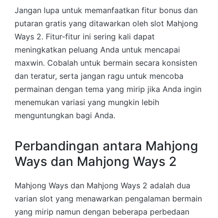
Jangan lupa untuk memanfaatkan fitur bonus dan
putaran gratis yang ditawarkan oleh slot Mahjong
Ways 2. Fitur-fitur ini sering kali dapat
meningkatkan peluang Anda untuk mencapai
maxwin. Cobalah untuk bermain secara konsisten
dan teratur, serta jangan ragu untuk mencoba
permainan dengan tema yang mirip jika Anda ingin
menemukan variasi yang mungkin lebih
menguntungkan bagi Anda.
Perbandingan antara Mahjong
Ways dan Mahjong Ways 2
Mahjong Ways dan Mahjong Ways 2 adalah dua
varian slot yang menawarkan pengalaman bermain
yang mirip namun dengan beberapa perbedaan