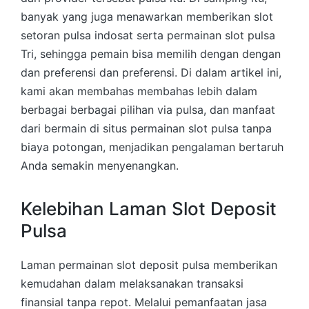
banyak yang juga menawarkan memberikan slot
setoran pulsa indosat serta permainan slot pulsa
Tri, sehingga pemain bisa memilih dengan dengan
dan preferensi dan preferensi. Di dalam artikel ini,
kami akan membahas membahas lebih dalam
berbagai berbagai pilihan via pulsa, dan manfaat
dari bermain di situs permainan slot pulsa tanpa
biaya potongan, menjadikan pengalaman bertaruh
Anda semakin menyenangkan.
Kelebihan Laman Slot Deposit
Pulsa
Laman permainan slot deposit pulsa memberikan
kemudahan dalam melaksanakan transaksi
finansial tanpa repot. Melalui pemanfaatan jasa