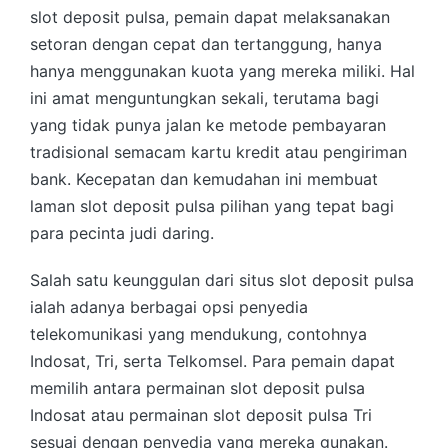
slot deposit pulsa, pemain dapat melaksanakan
setoran dengan cepat dan tertanggung, hanya
hanya menggunakan kuota yang mereka miliki. Hal
ini amat menguntungkan sekali, terutama bagi
yang tidak punya jalan ke metode pembayaran
tradisional semacam kartu kredit atau pengiriman
bank. Kecepatan dan kemudahan ini membuat
laman slot deposit pulsa pilihan yang tepat bagi
para pecinta judi daring.
Salah satu keunggulan dari situs slot deposit pulsa
ialah adanya berbagai opsi penyedia
telekomunikasi yang mendukung, contohnya
Indosat, Tri, serta Telkomsel. Para pemain dapat
memilih antara permainan slot deposit pulsa
Indosat atau permainan slot deposit pulsa Tri
sesuai dengan penyedia yang mereka gunakan.