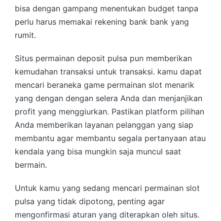
bisa dengan gampang menentukan budget tanpa
perlu harus memakai rekening bank bank yang
rumit.
Situs permainan deposit pulsa pun memberikan
kemudahan transaksi untuk transaksi. kamu dapat
mencari beraneka game permainan slot menarik
yang dengan dengan selera Anda dan menjanjikan
profit yang menggiurkan. Pastikan platform pilihan
Anda memberikan layanan pelanggan yang siap
membantu agar membantu segala pertanyaan atau
kendala yang bisa mungkin saja muncul saat
bermain.
Untuk kamu yang sedang mencari permainan slot
pulsa yang tidak dipotong, penting agar
mengonfirmasi aturan yang diterapkan oleh situs.