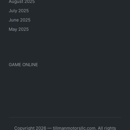
August 2025
July 2025
June 2025
May 2025
Categories
GAME ONLINE
Copyright 2026 — tillmanmotorsllc.com. All rights