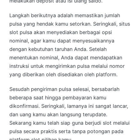
melakukan deposit atau isi ulang saldo.
Langkah berikutnya adalah memastikan jumlah
pulsa yang hendak kamu setorkan. Seringkali, situs
slot pulsa akan menyediakan berbagai opsi
nominal, agar kamu dapat menyesuaikannya
dengan kebutuhan taruhan Anda. Setelah
menentukan nominal, Anda dapat mendapatkan
instruksi untuk mengirimkan pulsa melalui nomor
yang diberikan oleh disediakan oleh platform.
Sesudah pengiriman pulsa selesai, bersabarlah
beberapa saat hingga pembayaran kamu
dikonfirmasi. Seringkali, lamanya ini sangat lancar,
dan uang kamu akan langsung terupdate.
Sekarang kamu telah siap guna berjudi slot melalui
pulsa secara praktis serta tanpa potongan pada
platform slot pilihan kamu.