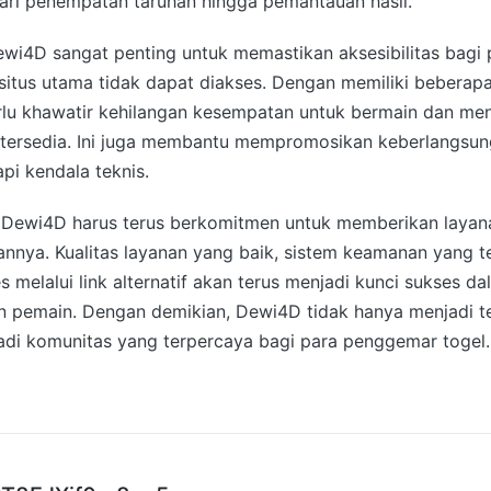
dari penempatan taruhan hingga pemantauan hasil.
Dewi4D sangat penting untuk memastikan aksesibilitas bagi
situs utama tidak dapat diakses. Dengan memiliki beberapa l
rlu khawatir kehilangan kesempatan untuk bermain dan men
tersedia. Ini juga membantu mempromosikan keberlangsun
i kendala teknis.
 Dewi4D harus terus berkomitmen untuk memberikan layana
nnya. Kualitas layanan yang baik, sistem keamanan yang te
melalui link alternatif akan terus menjadi kunci sukses d
pemain. Dengan demikian, Dewi4D tidak hanya menjadi t
jadi komunitas yang terpercaya bagi para penggemar togel.