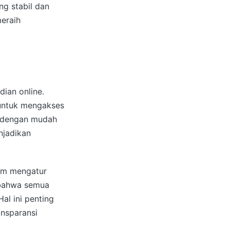
ng stabil dan
eraih
ian online.
untuk mengakses
t dengan mudah
njadikan
am mengatur
 bahwa semua
al ini penting
nsparansi