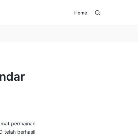
Home
ndar
ikmat permainan
 telah berhasil