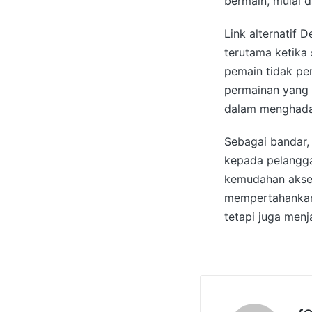
bermain, mulai 
Link alternatif 
terutama ketika 
pemain tidak pe
permainan yang 
dalam menghadap
Sebagai bandar,
kepada pelangga
kemudahan akses 
mempertahankan 
tetapi juga men