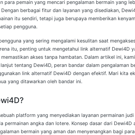
an para pemain yang mencari pengalaman bermain yang leb
Dengan berbagai fitur dan layanan yang disediakan, Dewi
ainan itu sendiri, tetapi juga berupaya memberikan kenya
etiap pengguna.
engguna yang sering mengalami kesulitan saat mengakses
ena itu, penting untuk mengetahui link alternatif Dewi4D 
 memastikan akses tanpa hambatan. Dalam artikel ini, kam
lanjut tentang Dewi4D, peran bandar dalam pengalaman be
nakan link alternatif Dewi4D dengan efektif. Mari kita ek
a yang ditawarkan oleh bandar ini.
ewi4D?
ebuah platform yang menyediakan layanan permainan judi 
a permainan angka dan lotere. Konsep dasar dari Dewi4D 
galaman bermain yang aman dan menyenangkan bagi para