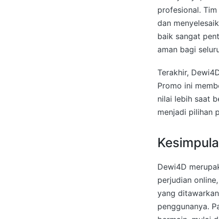
profesional. Ti
dan menyelesaik
baik sangat pe
aman bagi selur
Terakhir, Dewi4
Promo ini memb
nilai lebih saat
menjadi pilihan 
Kesimpul
Dewi4D merupaka
perjudian onlin
yang ditawarka
penggunanya. Pa