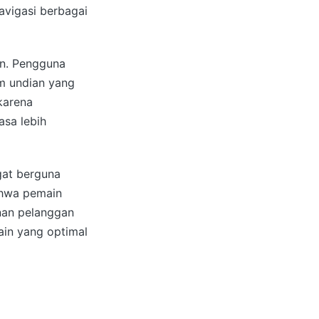
vigasi berbagai
an. Pengguna
am undian yang
karena
sa lebih
gat berguna
bahwa pemain
nan pelanggan
in yang optimal