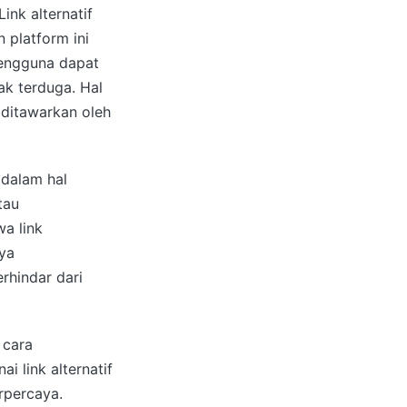
ink alternatif
 platform ini
pengguna dapat
ak terduga. Hal
ditawarkan oleh
 dalam hal
tau
a link
nya
rhindar dari
 cara
i link alternatif
rpercaya.