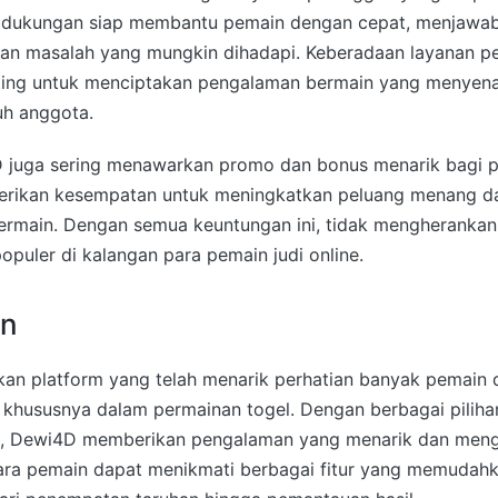
m dukungan siap membantu pemain dengan cepat, menjawab
an masalah yang mungkin dihadapi. Keberadaan layanan p
nting untuk menciptakan pengalaman bermain yang menyen
uh anggota.
D juga sering menawarkan promo dan bonus menarik bagi 
erikan kesempatan untuk meningkatkan peluang menang 
 bermain. Dengan semua keuntungan ini, tidak mengheranka
populer di kalangan para pemain judi online.
an
n platform yang telah menarik perhatian banyak pemain 
e, khususnya dalam permainan togel. Dengan berbagai pilih
n, Dewi4D memberikan pengalaman yang menarik dan meng
ra pemain dapat menikmati berbagai fitur yang memudah