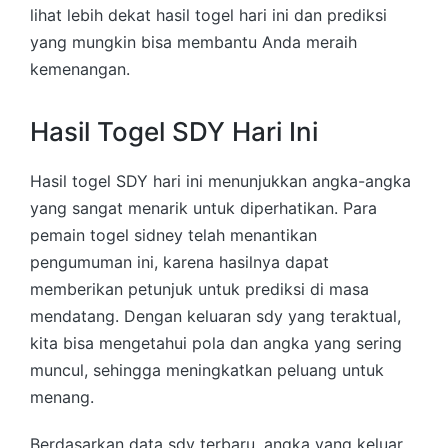
lihat lebih dekat hasil togel hari ini dan prediksi
yang mungkin bisa membantu Anda meraih
kemenangan.
Hasil Togel SDY Hari Ini
Hasil togel SDY hari ini menunjukkan angka-angka
yang sangat menarik untuk diperhatikan. Para
pemain togel sidney telah menantikan
pengumuman ini, karena hasilnya dapat
memberikan petunjuk untuk prediksi di masa
mendatang. Dengan keluaran sdy yang teraktual,
kita bisa mengetahui pola dan angka yang sering
muncul, sehingga meningkatkan peluang untuk
menang.
Berdasarkan data sdy terbaru, angka yang keluar