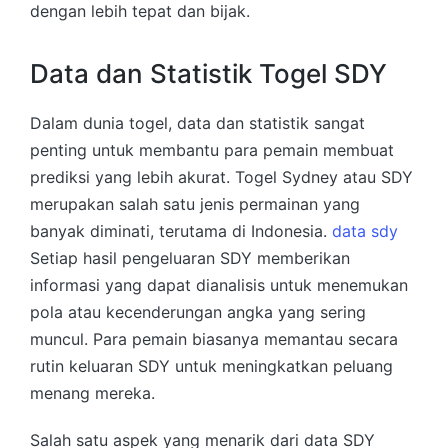
dengan lebih tepat dan bijak.
Data dan Statistik Togel SDY
Dalam dunia togel, data dan statistik sangat
penting untuk membantu para pemain membuat
prediksi yang lebih akurat. Togel Sydney atau SDY
merupakan salah satu jenis permainan yang
banyak diminati, terutama di Indonesia.
data sdy
Setiap hasil pengeluaran SDY memberikan
informasi yang dapat dianalisis untuk menemukan
pola atau kecenderungan angka yang sering
muncul. Para pemain biasanya memantau secara
rutin keluaran SDY untuk meningkatkan peluang
menang mereka.
Salah satu aspek yang menarik dari data SDY