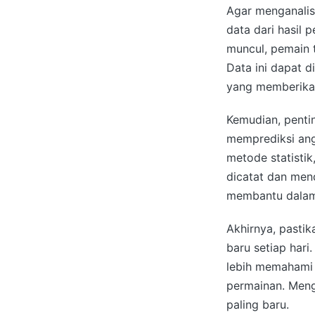
Agar menganalis
data dari hasil
muncul, pemain 
Data ini dapat d
yang memberikan
Kemudian, penti
memprediksi ang
metode statistik
dicatat dan mend
membantu dalam 
Akhirnya, pastik
baru setiap hari
lebih memahami 
permainan. Mengo
paling baru.