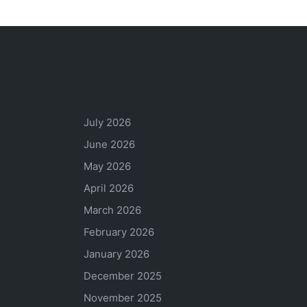
Archives
July 2026
June 2026
May 2026
April 2026
March 2026
February 2026
January 2026
December 2025
November 2025