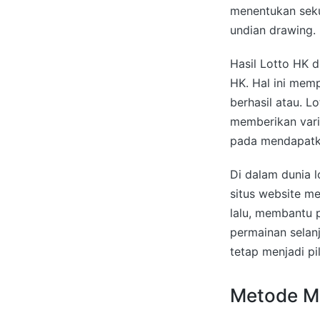
menentukan seku
undian drawing.
Hasil Lotto HK d
HK. Hal ini mem
berhasil atau. L
memberikan vari
pada mendapatk
Di dalam dunia l
situs website me
lalu, membantu 
permainan selan
tetap menjadi pi
Metode Me