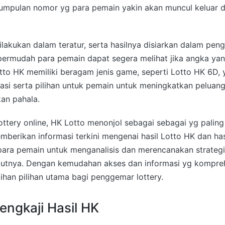
mpulan nomor yg para pemain yakin akan muncul keluar d
ilakukan dalam teratur, serta hasilnya disiarkan dalam pen
permudah para pemain dapat segera melihat jika angka yan
otto HK memiliki beragam jenis game, seperti Lotto HK 6D,
asi serta pilihan untuk pemain untuk meningkatkan peluan
an pahala.
ottery online, HK Lotto menonjol sebagai sebagai yg paling
mberikan informasi terkini mengenai hasil Lotto HK dan has
para pemain untuk menganalisis dan merencanakan strateg
jutnya. Dengan kemudahan akses dan informasi yg kompreh
lihan pilihan utama bagi penggemar lottery.
ngkaji Hasil HK