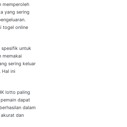
ah memperoleh
ka yang sering
engeluaran.
i togel online
spesifik untuk
in memakai
ang sering keluar
Hal ini
K lotto paling
n, pemain dapat
berhasilan dalam
 akurat dan