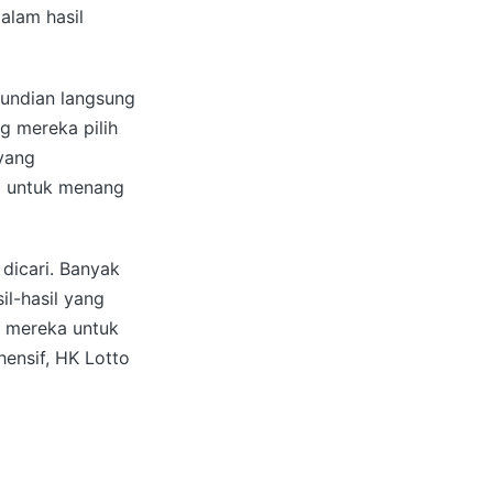
alam hasil
gundian langsung
g mereka pilih
 yang
g untuk menang
 dicari. Banyak
il-hasil yang
i mereka untuk
ensif, HK Lotto