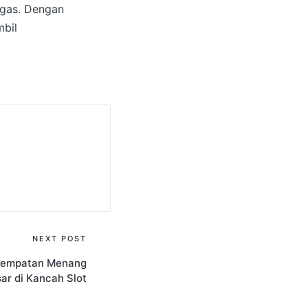
ugas. Dengan
mbil
NEXT POST
esempatan Menang
ar di Kancah Slot