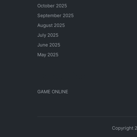
October 2025
September 2025
August 2025
July 2025
June 2025
May 2025
Categories
GAME ONLINE
Copyright 2