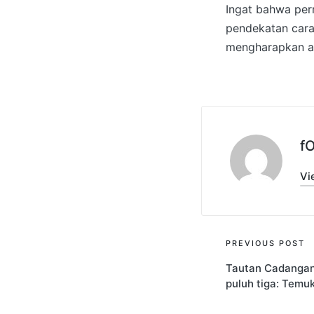
Ingat bahwa per
pendekatan cara
mengharapkan a
f
Vi
Post
PREVIOUS POST
Tautan Cadangan 
navigati
puluh tiga: Temu