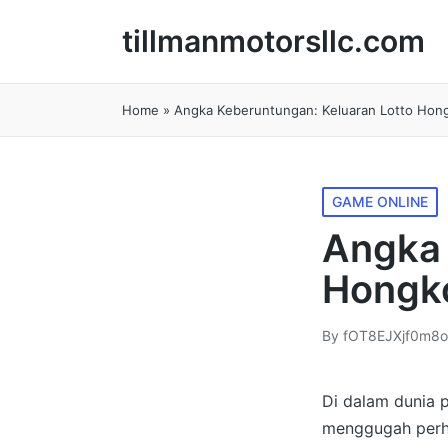
tillmanmotorsllc.com
Home
»
Angka Keberuntungan: Keluaran Lotto Hong
Posted
GAME ONLINE
in
Angka 
Hongko
By
fOT8EJXjf0m8
Posted
by
Di dalam dunia p
menggugah perha