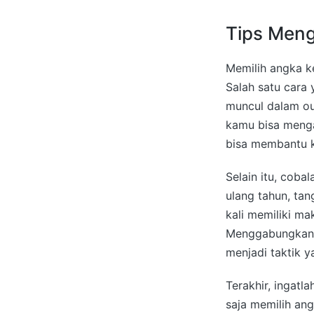
Tips Meng
Memilih angka k
Salah satu cara
muncul dalam ou
kamu bisa menga
bisa membantu k
Selain itu, cob
ulang tahun, tan
kali memiliki m
Menggabungkan a
menjadi taktik 
Terakhir, ingatl
saja memilih an