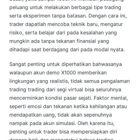
peluang untuk melakukan berbagai tipe trading
serta eksperimen tanpa batasan. Dengan cara ini,
trader dapatlah mencoba teknik baru, mengatur
risiko, serta belajar dari pada kesalahan yang
mungkin ada tanpa tekanan finansial yang
dihadapi saat berdagang dari pada modal nyata.
Sangat penting untuk diperhatikan bahwasanya
walaupun akun demo X1000 memberikan
lingkungan yang realistis, tidak semua pengalaman
trading trading dari segi virtual bisa seluruhnya
mencerminkan kondisi pasar sejati. Faktor mental,
seperti emosi dan tekanan ketika kehilangan atau
mendapatkan uang, tidak akan sepenuhnya
nampak pada akun simulasi. Oleh karena itu,
penting untuk trader bisa mempersiapkan diri
dengan baik dan mengetahui bahwa trading