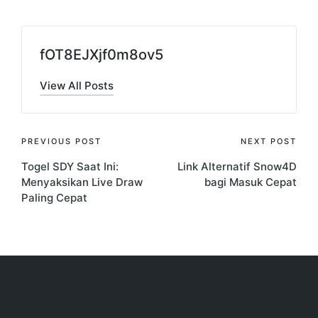
fOT8EJXjf0m8ov5
View All Posts
Post
PREVIOUS POST
NEXT POST
Togel SDY Saat Ini:
Link Alternatif Snow4D
navigation
Menyaksikan Live Draw
bagi Masuk Cepat
Paling Cepat
Archives