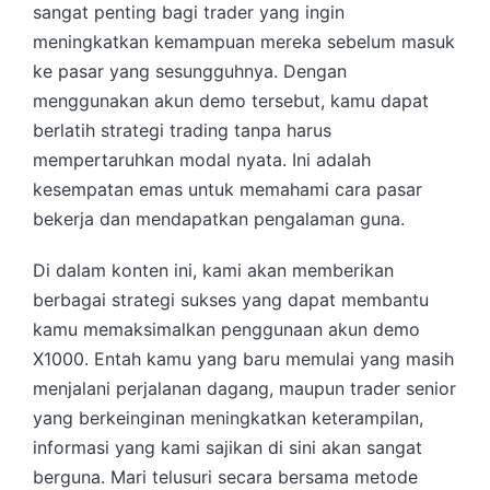
sangat penting bagi trader yang ingin
meningkatkan kemampuan mereka sebelum masuk
ke pasar yang sesungguhnya. Dengan
menggunakan akun demo tersebut, kamu dapat
berlatih strategi trading tanpa harus
mempertaruhkan modal nyata. Ini adalah
kesempatan emas untuk memahami cara pasar
bekerja dan mendapatkan pengalaman guna.
Di dalam konten ini, kami akan memberikan
berbagai strategi sukses yang dapat membantu
kamu memaksimalkan penggunaan akun demo
X1000. Entah kamu yang baru memulai yang masih
menjalani perjalanan dagang, maupun trader senior
yang berkeinginan meningkatkan keterampilan,
informasi yang kami sajikan di sini akan sangat
berguna. Mari telusuri secara bersama metode