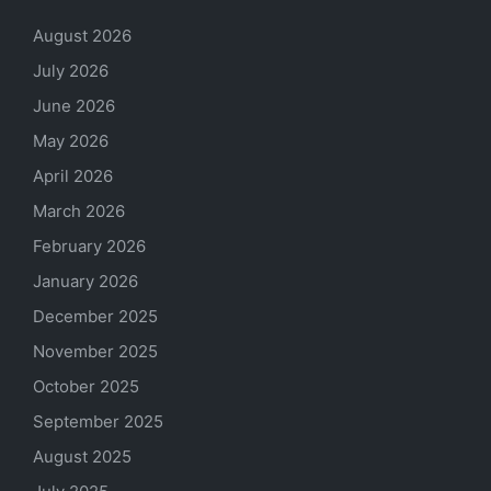
August 2026
July 2026
June 2026
May 2026
April 2026
March 2026
February 2026
January 2026
December 2025
November 2025
October 2025
September 2025
August 2025