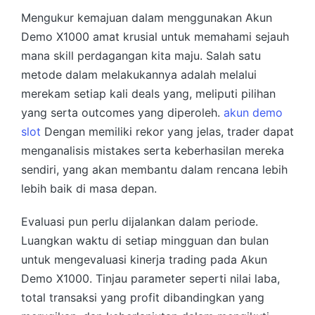
Mengukur kemajuan dalam menggunakan Akun
Demo X1000 amat krusial untuk memahami sejauh
mana skill perdagangan kita maju. Salah satu
metode dalam melakukannya adalah melalui
merekam setiap kali deals yang, meliputi pilihan
yang serta outcomes yang diperoleh.
akun demo
slot
Dengan memiliki rekor yang jelas, trader dapat
menganalisis mistakes serta keberhasilan mereka
sendiri, yang akan membantu dalam rencana lebih
lebih baik di masa depan.
Evaluasi pun perlu dijalankan dalam periode.
Luangkan waktu di setiap mingguan dan bulan
untuk mengevaluasi kinerja trading pada Akun
Demo X1000. Tinjau parameter seperti nilai laba,
total transaksi yang profit dibandingkan yang