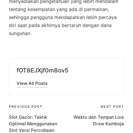
menyediakan pengetahuan yang lebih mendalam
tentang kesempatan yang ada di permainan,
sehingga pengguna mendapatkan lebih percaya
diri saat pada akhirnya bertaruh dengan dana
sunguhan.
fOT8EJXjf0m8ov5
View All Posts
Post
PREVIOUS POST
NEXT POST
Slot Gacor: Taktik
Waktu dan Tempat Live
navigation
Optimal Menggunakan
Draw Kamboja
Slot Versi Percobaan