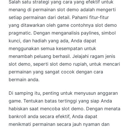
Salah satu strategi yang cara yang efektif untuk
menang di permainan slot demo adalah mengerti
setiap permainan dari detail. Pahami fitur-fitur
yang ditawarkan oleh game contohnya slot demo
pragmatic. Dengan menganalisis paylines, simbol
kunci, dan hadiah yang ada, Anda dapat
menggunakan semua kesempatan untuk
menambah peluang berhasil. Jelajahi ragam jenis
slot demo, seperti slot demo rupiah, untuk mencari
permainan yang sangat cocok dengan cara
bermain anda.
Di samping itu, penting untuk menyusun anggaran
game. Tentukan batas tertinggi yang siap Anda
habiskan saat mencoba slot demo. Dengan menata
bankroll anda secara efektif, Anda dapat
menikmati permainan secara jauh nyaman dan