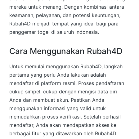
mereka untuk menang. Dengan kombinasi antara
keamanan, pelayanan, dan potensi keuntungan,
Rubah4D menjadi tempat yang ideal bagi para
penggemar togel di seluruh Indonesia.
Cara Menggunakan Rubah4D
Untuk memulai menggunakan Rubah4D, langkah
pertama yang perlu Anda lakukan adalah
mendaftar di platform resmi. Proses pendaftaran
cukup simpel, cukup dengan mengisi data diri
Anda dan membuat akun. Pastikan Anda
menggunakan informasi yang valid untuk
memudahkan proses verifikasi. Setelah berhasil
mendaftar, Anda akan mendapatkan akses ke
berbagai fitur yang ditawarkan oleh Rubah4D.