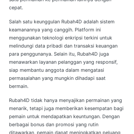
cepat.
Salah satu keunggulan Rubah4D adalah sistem
keamanannya yang canggih. Platform ini
menggunakan teknologi enkripsi terkini untuk
melindungi data pribadi dan transaksi keuangan
para penggunanya. Selain itu, Rubah4D juga
menawarkan layanan pelanggan yang responsif,
siap membantu anggota dalam mengatasi
permasalahan yang mungkin dihadapi saat
bermain.
Rubah4D tidak hanya menyajikan permainan yang
menarik, tetapi juga memberikan kesempatan bagi
pemain untuk mendapatkan keuntungan. Dengan
berbagai bonus dan promosi yang rutin
ditawarkan, pemain dapat meningkatkan peluang