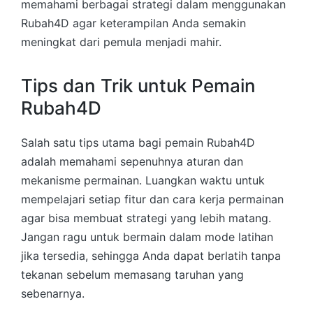
memahami berbagai strategi dalam menggunakan
Rubah4D agar keterampilan Anda semakin
meningkat dari pemula menjadi mahir.
Tips dan Trik untuk Pemain
Rubah4D
Salah satu tips utama bagi pemain Rubah4D
adalah memahami sepenuhnya aturan dan
mekanisme permainan. Luangkan waktu untuk
mempelajari setiap fitur dan cara kerja permainan
agar bisa membuat strategi yang lebih matang.
Jangan ragu untuk bermain dalam mode latihan
jika tersedia, sehingga Anda dapat berlatih tanpa
tekanan sebelum memasang taruhan yang
sebenarnya.