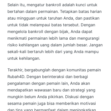
Selain itu, mengatur bankroll adalah kunci untuk
bertahan dalam permainan. Tetapkan batas harian
atau mingguan untuk taruhan Anda, dan pastikan
untuk tidak melampaui batas tersebut. Dengan
mengelola bankroll dengan bijak, Anda dapat
menikmati permainan lebih lama dan mengurangi
risiko kehilangan uang dalam jumlah besar. Jangan
sekali-kali bertaruh lebih dari yang Anda mampu
untuk kehilangan.
Terakhir, bergabunglah dengan komunitas pemain
Rubah4D. Dengan berinteraksi dan berbagi
pengalaman dengan pemain lain, Anda akan
mendapatkan wawasan baru dan strategi yang
mungkin belum Anda pikirkan. Diskusi dengan
sesama pemain juga bisa memberikan motivasi
dan tips yang bermanfaat dalam meningkatkan