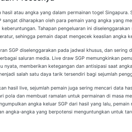
 hasil atau angka yang dalam permainan togel Singapura. Se
 sangat diharapkan oleh para pemain yang angka yang m
eberuntungan. Tahapan pengeluaran ini diselenggarakan 
teratur, sehingga pemain dapat mengecek keaslian angka ke
ran SGP diselenggarakan pada jadwal khusus, dan sering d
erbagai saluran media. Live draw SGP memungkinkan pema
tu nyata, memberikan ketegangan dan antisipasi saat angk
enjadi salah satu daya tarik tersendiri bagi sejumlah peng
an hasil live, sejumlah pemain juga sering mencari data ha
ri pola dan membuat ramalan untuk permainan di masa me
gumpulkan angka keluar SGP dari hasil yang lalu, pemai
n angka-angka yang berpotensi menguntungkan untuk tar