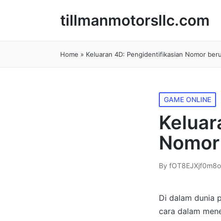
tillmanmotorsllc.com
Home
»
Keluaran 4D: Pengidentifikasian Nomor be
Posted
GAME ONLINE
in
Keluar
Nomor
By
fOT8EJXjf0m8
Posted
by
Di dalam dunia p
cara dalam mene