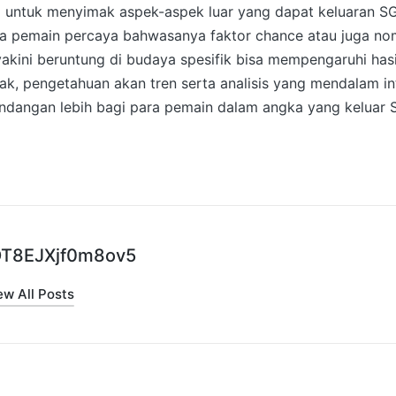
ial untuk menyimak aspek-aspek luar yang dapat keluaran S
a pemain percaya bahwasanya faktor chance atau juga n
yakini beruntung di budaya spesifik bisa mempengaruhi has
cak, pengetahuan akan tren serta analisis yang mendalam i
dangan lebih bagi para pemain dalam angka yang keluar
OT8EJXjf0m8ov5
ew All Posts