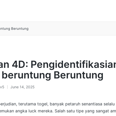
runtung Beruntung
an 4D: Pengidentifikasia
 beruntung Beruntung
ov5
June 14, 2025
erjudian, terutama togel, banyak petaruh senantiasa selalu
mukan angka luck mereka. Salah satu tipe yang sangat am