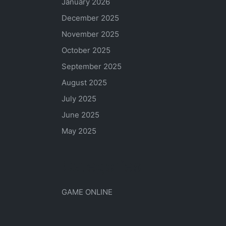
January 2026
December 2025
November 2025
October 2025
September 2025
August 2025
July 2025
June 2025
May 2025
Categories
GAME ONLINE