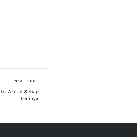
NEXT POST
ksi Akurat Setiap
Harinya