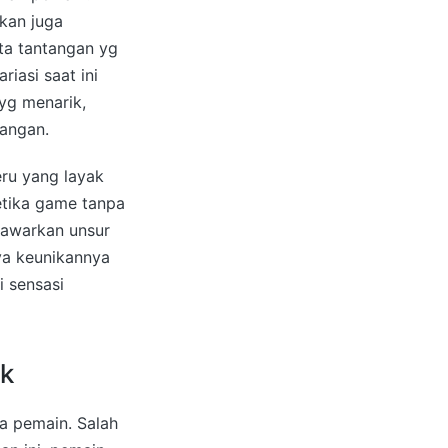
kan juga
ta tantangan yg
iasi saat ini
yg menarik,
tangan.
eru yang layak
etika game tanpa
nawarkan unsur
ya keunikannya
i sensasi
ik
pa pemain. Salah