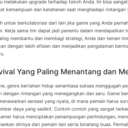
au melakukan upgrade terhadap tokoh Anda. Ini bisa sanga
t kemampuan dan ketahanan saat menghadapi rintangan ya
ah untuk berkolaborasi dari lain jika game yang Anda perna
er. Kerja sama tim dapat jadi penentu dalam mendapatkan t
aling membantu dan membagi strategi, Anda dan teman ti
n dengan lebih efisien dan menjadikan pengalaman berm
ru.
ival Yang Paling Menantang dan Me
e, genre bertahan hidup senantiasa sukses menggugah pe
n dengan rintangan yang menegangkan dan seru. Game ber
 menawarkan sensasi yang nyata, di mana pemain harus sur
ber daya yang sedikit. Contoh contoh yang sangat terke
 gamer harus menciptakan penampungan perlindungan, men
nkan dirinya dari pemain lain serta binatang buas. Permai