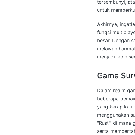
tersembunyi, at
untuk memperkua
Akhirnya, ingatl
fungsi multiplay
besar. Dengan s
melawan hambata
menjadi lebih se
Game Surv
Dalam realm gam
beberapa pemai
yang kerap kali
menggunakan sum
"Rust", di mana
serta mempertaha