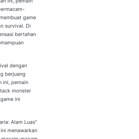
an ini, pemain
 bermacam-
g membuat game
 survival. Di
sensasi bertahan
kemampuan
ival dengan
g berjuang
 ini, pemain
ttack monster
game ini
aria: Alam Luas"
 ini menawarkan
gan macam-macam