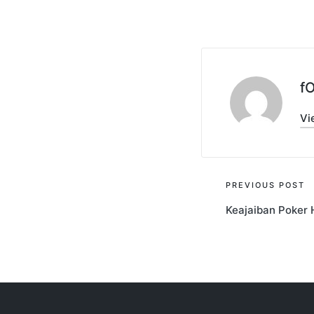
f
Vi
Post
PREVIOUS POST
Keajaiban Poker 
navigati