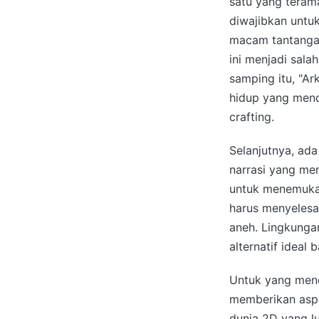
satu yang teram
diwajibkan untu
macam tantanga
ini menjadi sala
samping itu, "Ar
hidup yang men
crafting.
Selanjutnya, ad
narrasi yang me
untuk menemukan
harus menyelesa
aneh. Lingkunga
alternatif ideal
Untuk yang menca
memberikan aspe
dunia 2D yang l