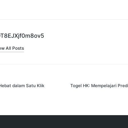
OT8EJXjf0m8ov5
ew All Posts
Hebat dalam Satu Klik
Togel HK: Mempelajari Predi
on